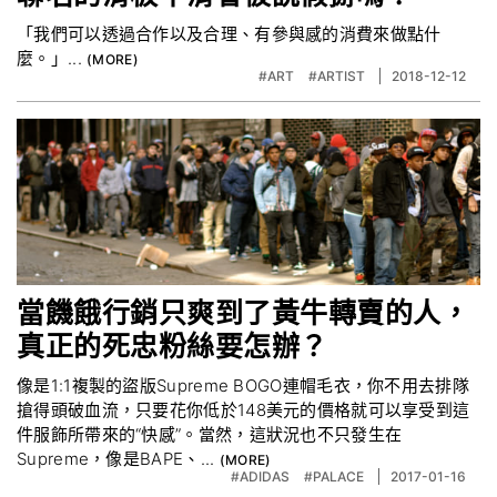
「我們可以透過合作以及合理、有參與感的消費來做點什
麼。」...
#ART
#ARTIST
2018-12-12
當饑餓行銷只爽到了黃牛轉賣的人，
真正的死忠粉絲要怎辦？
像是1:1複製的盜版Supreme BOGO連帽毛衣，你不用去排隊
搶得頭破血流，只要花你低於148美元的價格就可以享受到這
件服飾所帶來的“快感”。當然，這狀況也不只發生在
Supreme，像是BAPE、...
#ADIDAS‬
#PALACE
2017-01-16