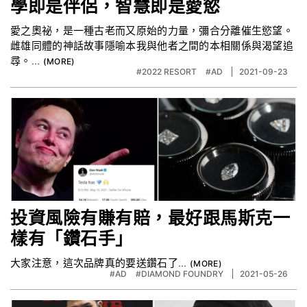
學即是伴侶，智慧即是愛慾
愛之奧祕，是一種古老而又原始的力量，彌合分離催生慾望。
雌雄同體的神話故事隱喻本我與他者之間的本相關係與渴望追
尋。...
#2022 RESORT
#AD
2021-09-23
投資風險有賺有賠，最好跟馬斯克一
樣有「鑽石手」
大家注意，這次品牌真的要送鑽石了...
#AD
#DIAMOND FOUNDRY
2021-05-26