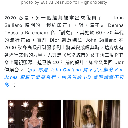
photo by Eva Al Desnudo for Highsnobiety
2020
春夏，另一個經典被拿出來復興了 —
John
Galliano
時期的「報紙印花」，對，這不是
Demna
Gvasalia Balenciaga
的「創意」，其始於
60
、
70
年代
的流行花紋，而前
Dior
創意總監
John Galliano
在
2000
秋冬高級訂製服系列上將其變成經典時，這背後有
著流行文化的力量，尤其是《慾望城市》女主角二度將它
穿上電視螢幕，這已快
20
年前的設計，如今又重回
Dior
伸展台。（
ps. 亦是 John Galliano 買下了大部分 Kim
Jones 聖馬丁畢展系列，他曾告訴 i-D 當時還蠻不爽
的。
）