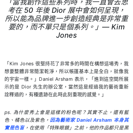
「當我創作這些系列時，我一直會去思
考在 50 年後 Dior 展中會如何呈現，
所以能為品牌進一步創造經典是非常重
要的，而不單只是個系列。」— Kim
Jones
「
Kim Jones
很堅持花了非常多的時間在構想這場秀，我
想要整體非常簡潔乾淨，所以帳篷基本上是全白，就像我
的宇宙一樣。」
Daniel Arsham
表示，「進到這空間所展
示的是
Dior
先生的辦公室，當然這是經過我的藝術重新
詮釋過的，有種遺跡在此時此刻重現的感覺。」
ps. 為什麼秀上會是這樣的粉色呢？其實不止，還有藍
色、橘色以及紫色，
因為藝術家
Daniel Arsham 本身其
實是色盲
，在使用「特殊眼鏡」之前，他的作品都只是黑