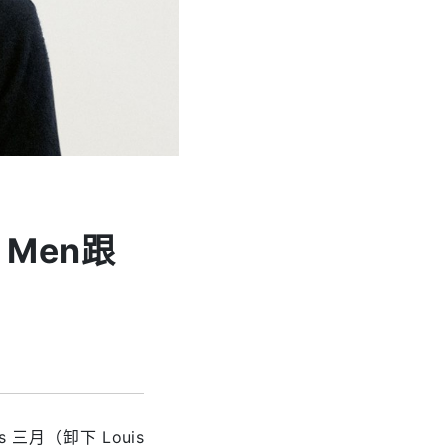
 Men跟
s 三月（卸下 Louis