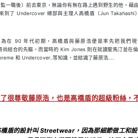
裝創意總監一職後）前去東京，無論你有無在路上遇到野生的他，藉由《
s 來到了 Undercover 總部與主理人高橋盾（Jun Takaha
為在 90 年代初期，高橋盾與藤原浩便是率先把我們
）與時尚結合的先驅，而當時的 Kim Jones 則在就讀聖馬汀並在
reme 和 Undercover..等知識，並結識了藤原浩….
es 除了很尊敬藤原浩，也是高橋盾的超級粉絲
橋盾的設計叫 Streetwear，因為那細節做工和