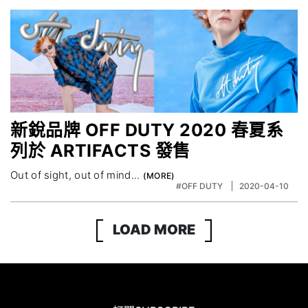
新銳品牌 OFF DUTY 2020 春夏系
列於 ARTIFACTS 發售
Out of sight, out of mind...
#OFF DUTY
2020-04-10
LOAD MORE