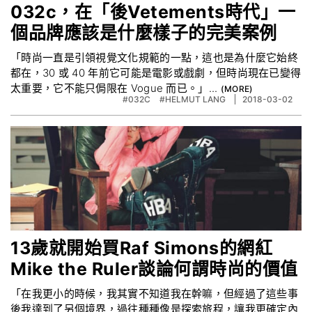
032c，在「後Vetements時代」一
個品牌應該是什麼樣子的完美案例
「時尚一直是引領視覺文化規範的一點，這也是為什麼它始終
都在，30 或 40 年前它可能是電影或戲劇，但時尚現在已變得
太重要，它不能只侷限在 Vogue 而已。」...
#032C
#HELMUT LANG
2018-03-02
13歲就開始買Raf Simons的網紅
Mike the Ruler談論何謂時尚的價值
「在我更小的時候，我其實不知道我在幹嘛，但經過了這些事
後我達到了另個境界，過往種種像是探索旅程，讓我更確定內