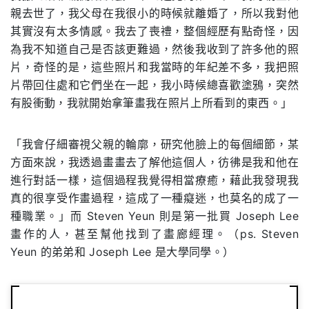
親去世了，我父母在我很小的時候就離婚了，所以我對他
其實沒有太多情感。我去了喪禮，整個經歷有點奇怪，因
為我不知道自己是否該更難過，然後我收到了許多他的照
片，奇怪的是，這些照片和我當時的年紀差不多，我把照
片帶回住處和它們坐在一起，我小時候總喜歡塗鴉，突然
有股衝動，我就開始拿筆畫我在照片上所看到的東西。」
「我會仔細審視父親的輪廓，研究他臉上的每個細節，某
方面來說，我透過畫畫去了解他這個人，彷彿是我和他在
進行對話一樣，這個過程我覺得相當療癒，藉此我發現我
真的很享受作畫過程，這成了一種癡迷，也莫名的成了一
種職業。」而 Steven Yeun 則是第一批買 Joseph Lee
畫作的人，甚至幫他找到了畫廊經理。（ps. Steven
Yeun 的弟弟和 Joseph Lee 是大學同學。）