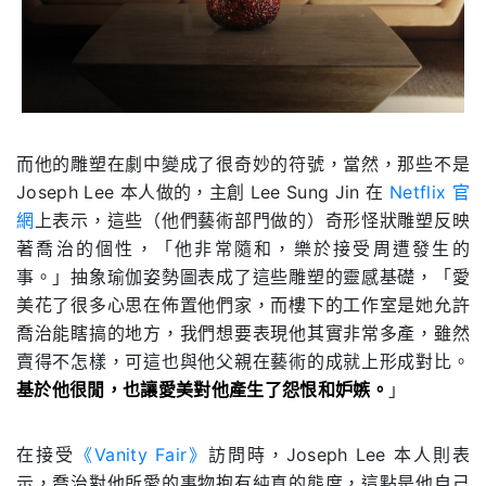
而他的雕塑在劇中變成了很奇妙的符號，當然，那些不是
Joseph Lee 本人做的，主創 Lee Sung Jin 在
Netflix 官
網
上表示，這些（他們藝術部門做的）奇形怪狀雕塑反映
著喬治的個性，「他非常隨和，樂於接受周遭發生的
事。」抽象瑜伽姿勢圖表成了這些雕塑的靈感基礎，「愛
美花了很多心思在佈置他們家，而樓下的工作室是她允許
喬治能瞎搞的地方，我們想要表現他其實非常多產，雖然
賣得不怎樣，可這也與他父親在藝術的成就上形成對比。
基於他很閒，也讓愛美對他產生了怨恨和妒嫉。
」
在接受
《Vanity Fair》
訪問時，Joseph Lee 本人則表
示，喬治對他所愛的事物抱有純真的態度，這點是他自己