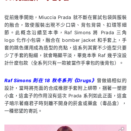
.
從前幾季開始，Miuccia Prada 就不斷在嘗試包袋與服裝
的融合，致使服裝出現不少口袋、背包背袋、扣環等細
節。此概念沿續至本季，Raf Simons 將 Prada 三角
logo 化作小包袋，融合在 bomber jacket 和手套上，手
套的跳色運用成為造型的亮點，這系列其實不少造型只要
少了手套的點綴，就會略顯平淡，畢竟本季 Raf 幾乎沒設
計什麼包款（全系列只有一款被當作手拿包的後背包）。
Raf Simons 則在 18 秋冬系列《Drugs》
曾做過相似的
設計，當時將亮面的合成橡膠手套附上綁帶，捆著一塑膠
小盒，這盒子的作用沒有這次 Prada 系列如此正面，這盒
子暗示著癮君子時刻離不開身的菸盒或藥盒（毒品盒），
一種慾望的寄託。