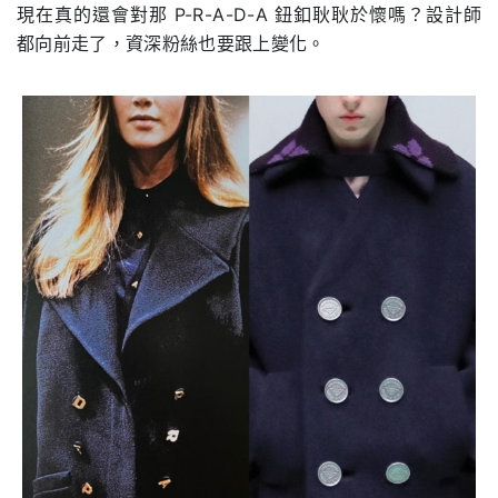
現在真的還會對那 P-R-A-D-A 鈕釦耿耿於懷嗎？設計師
都向前走了，資深粉絲也要跟上變化。