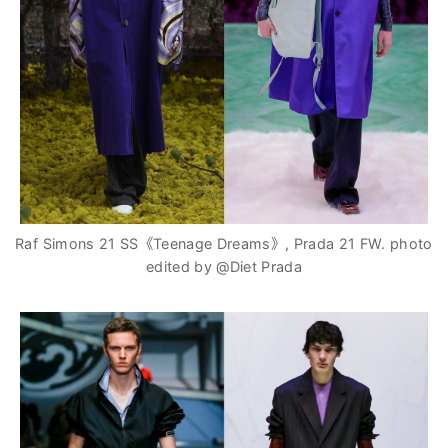
Raf Simons 21 SS《Teenage Dreams》, Prada 21 FW. photo
edited by @Diet Prada