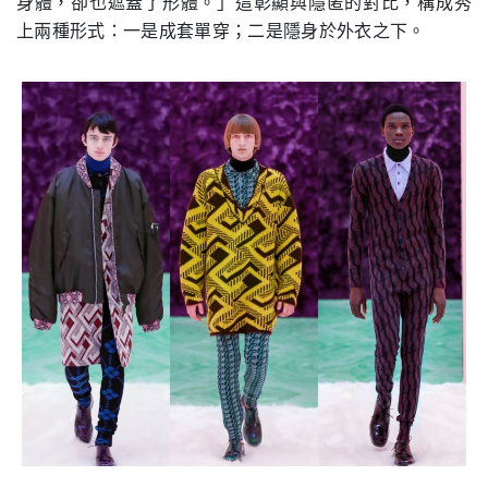
身體，卻也遮蓋了形體。」這彰顯與隱匿的對比，構成秀
上兩種形式：一是成套單穿；二是隱身於外衣之下。