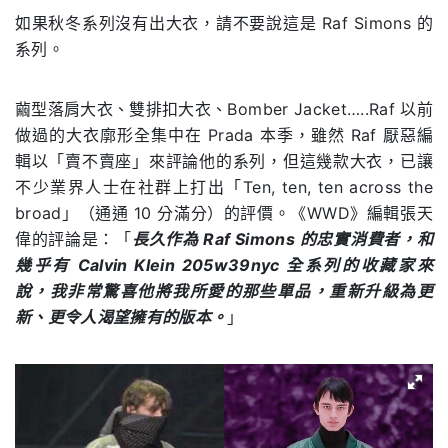
如果秋冬系列沒有出大衣，請不要說這是 Raf Simons 的
系列。
繭型落肩大衣、雙排扣大衣、Bomber Jacket…..Raf 以前
做過的大衣廓形全集中在 Prada 本季，雖然 Raf 厭惡編
輯以「賣不賣座」來評論他的系列，但這幾款大衣，已讓
不少業界人士在社群上打出「Ten, ten, ten across the
broad」（通通 10 分滿分）的評價。《WWD》編輯張天
偉的評論是：「
長久作為 Raf Simons 的忠實消費者，和
幾乎有 Calvin Klein 205w39nyc 全系列的收藏家來
說，我非常驚喜他將我所愛的那些單品，重新升級為更
新、更令人渴望擁有的版本。
」