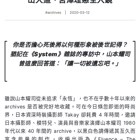
#archives
2020-03-12
你是否擔心死後將以何種形象被後世記得？
猶記在《System》雜誌的專訪中，山本耀司
曾這麼回答道：「讓一切被遺忘吧。」
雖說山本耀司從未追求「永恆」，也不在乎數十年以來的
archives 是否被完好地收藏。可在今日倏忽即逝的時尚
界，日本資深時裝攝影師 Takay 卻耗費 4 年時間，邀請
日本攝影師、模特兒、演員與音樂家演繹山本耀司 1980
年代以來 40 年間的 archive，以黑白色調傳遞其亙久而
富含能量的創作，收編出版為《Fluence – The