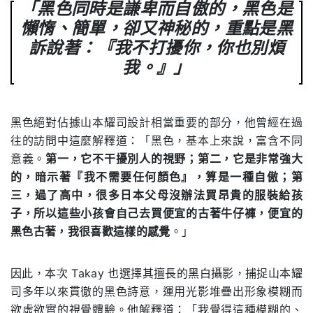
「黑色同時是謙卑而自傲的，黑色是
懶惰、簡單，卻又神秘的，重點是黑
訴說著：『我不打擾你，你也別煩
我。』」
黑色絕對佔據山本耀司設計相當重要的部分，他曾經在過
往的訪問中這麼解釋道：「黑色，基本上來說，富含不同
意義。
第一，它不干擾別人的視野；第二，它是非常強大
的，暗示著『我不需要任何顏色』，算是一種自傲；第
三，過了高中，很多日本父母沒辦法買昂貴的服裝給孩
子，所以這些小孩會自己去買便宜的古著牛仔褲，便宜的
黑色古著，我很喜歡這樣的感覺
。」
因此，本次 Takay 也選擇其擅長的黑白攝影，捕捉山本耀
司多年以來貫徹的黑色詩意，運用光影堆疊出形象模糊而
欲虛欲實的視覺體驗。他解釋道：「我覺得這種模糊的、