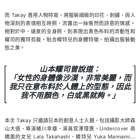
.
而 Takay 善用人物特寫，將服裝細緻的印花、刺繡，與人
物深刻的表情相互映照，流露出一絲悵然而詩意的情感。
相對於中、遠景的全身照，則表現出黑色布料的流動性和
耀司的獨特剪裁，貼合模特兒的身體特徵，拍攝出服裝動
態之美。
山本耀司曾說道：
「女性的身體像沙漠，非常美麗，而
我只在意布料於人體上的型態，因此
我不用顏色，白或黑就夠。」
本次 Takay 只邀請日本的創意人士入鏡，包括攝影大師森
山大道、導演蜷川幸雄、演員宮澤理惠、Undercover 高
橋盾的女兒 Lala Takahashi、模特兒 Yuka Mannami….