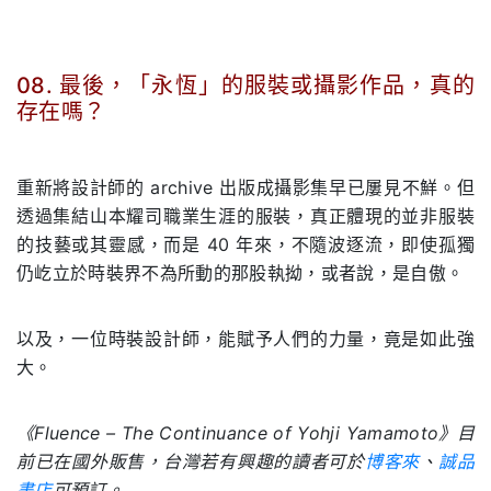
08. 最後，「永恆」的服裝或攝影作品，真的
存在嗎？
.
重新將設計師的 archive 出版成攝影集早已屢見不鮮。但
透過集結山本耀司職業生涯的服裝，真正體現的並非服裝
的技藝或其靈感，而是 40 年來，不隨波逐流，即使孤獨
仍屹立於時裝界不為所動的那股執拗，或者說，是自傲。
以及，一位時裝設計師，能賦予人們的力量，竟是如此強
大。
《Fluence – The Continuance of Yohji Yamamoto》目
前已在國外販售，台灣若有興趣的讀者可於
博客來
、
誠品
書店
可預訂。