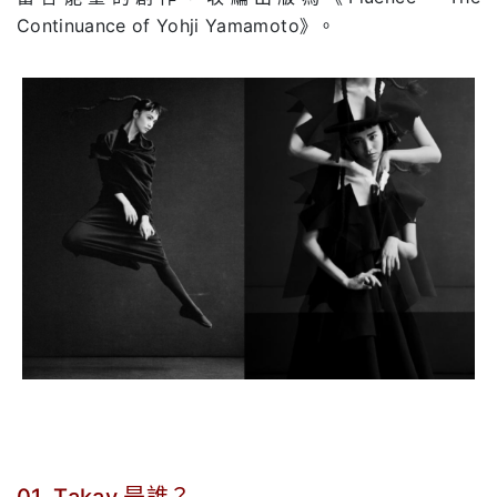
Continuance of Yohji Yamamoto》。
01. Takay 是誰？