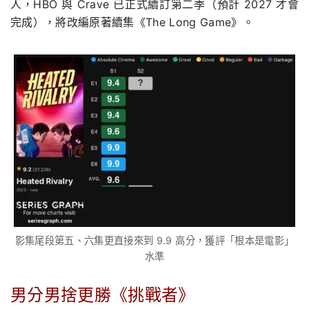
人，HBO 與 Crave 已正式續訂第二季（預計 2027 才會
完成），將改編原著續集《The Long Game》。
影集尾段第五、六集更直接來到 9.9 高分，獲評「根本是電影」
水準
男分男捨更勝《挑戰者》