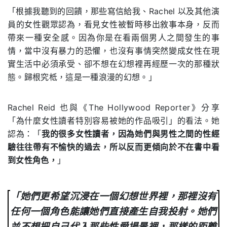
「根據我聽到的回饋，那些寫信給我、Rachel 以及其他演
員的女性觀眾認為，看見女性被暫時移出敘事本身，反而
帶來一種安全感。因為你是在看兩個男人之間發生的事
情，當中沒有暴力的恐懼，也沒有事情突然變成女性在現
實生活中必須承受、卻不想在幻想裡再經歷一次的那種狀
態。歸根究柢，這是一種浪漫的幻想。」
Rachel Reid 也與《The Hollywood Reporter》分享
「為什麼女性讀者特別容易被她的作品吸引」的看法。她
認為：「
我的很多女性讀者，因為她們與男性之間的性經
驗往往帶有不愉快的過去，所以反而更傾向於不在書中看
到女性角色，
」
「她們更希望沉浸在一個幻想世界裡，那裡沒有
任何一個角色能讓她們直接產生自我投射。她們
並不想把自己代入那些性愛場景裡，那樣的距離