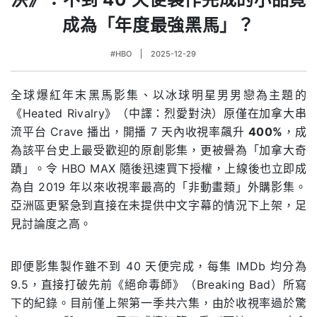
成為「年度最強黑馬」？
#HBO
2025-12-29
全球爆紅年末黑馬影集、以冰球明星男男戀為主題的
《Heated Rivalry》（中譯：烈愛對決）原僅在加拿大串
流平台 Crave 播出，開播 7 天內收視率飆升
400%
，成
為該平台史上最受歡迎的原創影集，更被譽為「加拿大奇
蹟」。令 HBO MAX 隨後迅速買下授權，上線後也立即成
為自 2019 年以來收視率最高的「非動畫類」外購影集。
亞洲區更緊急到直接在未提供中文字幕的情況下上架，足
見討論度之高。
即便影集製作雖不到 40 天便完成，每集 IMDb 均分為
9.5，直接打破先前《絕命毒師》（Breaking Bad）所寫
下的紀錄。目前僅上架第一季共六集，由於收視率過於驚