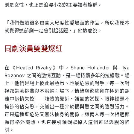
則是女性，也正是浪漫小說的主要讀者族群。
「我們做過很多包含大尺度性愛場面的作品，所以我原本
就覺得這部劇一定會引起話題，」他這麼說。
同劇演員雙雙爆紅
.
在《Heated Rivalry》中，
Shane Hollander
與
Ilya
Rozanov
之間的激情互動，是一場持續多年的拉鋸戰。場
上，他們是場上彼此最熟悉、也最危險的對手，每一次對
視都帶著挑釁與不服輸；場下，情緒與慾望卻在極近的距
離中悄悄失控——肢體的靠近、語氣的試探、眼神裡毫不
掩飾的佔有慾，交織出一種介於恨與愛之間的強烈張力。
正是這種既危險又無法抽身的關係，讓兩人每一次相遇都
顯得格外熾熱，也直接引領觀眾掉入這個難以逃脫的陷
阱。