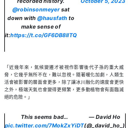
recorded history.
October 5, 2023
@robinsonmeyer
sat
down with
@hausfath
to
make sense of
it:
https://t.co/GF6DB8IlTQ
「近幾年來，氣候變遷才被視作影響後代子孫的重大威
脅，它幾乎無所不在，難以忽視。隨著暖化加劇，人類生
活會被影響的層面會更多，除了讓冰川融化的速度會更快
之外，極端天氣也會變得更頻繁，更多動植物會有面臨滅
絕的危險。」
This seems bad…
— David Ho
pic.twitter.com/7MokZxYiDT
(@_david_ho_)