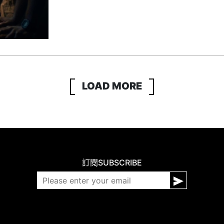
LOAD MORE
訂閱
SUBSCRIBE