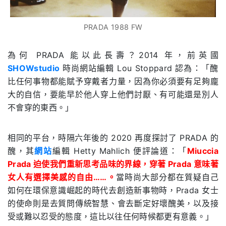
PRADA 1988 FW
為何
PRADA
能以此長壽？2014 年，前英國
SHOWstudio
時尚網站編輯
Lou Stoppard 認為
：「醜
比任何事物都能賦予穿戴者力量，因為你必須要有足夠龐
大的自信，要能早於他人穿上他們討厭、有可能還是別人
不會穿的東西。」
相同的平台，時隔六年後的
2020
再度探討了
PRADA 的
醜
，其
網站
編輯
Hetty Mahlich
便評論道：「
Miuccia
Prada
迫使我們重新思考品味的界線，穿著
Prada
意味著
女人有選擇美感的自由
……
。
當時尚大部分都在質疑自己
如何在環保意識崛起的時代去創造新事物時，
Prada
女士
的使命則是去質問傳統智慧、會去斷定好壞醜美，以及接
受或難以忍受的態度，這比以往任何時候都更有意義。」