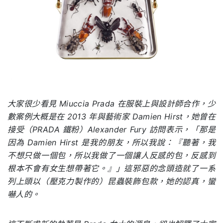
大家很少看見 Miuccia Prada 在服裝上與設計師合作，少
數案例大概是在
2013
年與藝術家
Damien Hirst
，她曾在
接受（
PRADA
鐵粉）
Alexander Fury
訪問表示，「那是
因為
Damien Hirst
是我的朋友，所以我說：『聽著，我
不想只做一個包，所以我做了一個讓人反感的包，反感到
根本不會有女生想帶著它。』」這邪惡的念頭造就了一系
列上頭以（壓克力製作的）昆蟲裝飾包款，她的認真，蠻
嚇人的。