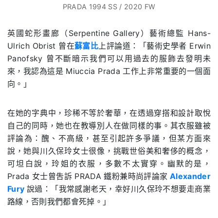
PRADA 1994 SS / 2020 FW
英國蛇形畫廊（Serpentine Gallery）藝術總監 Hans-
Ulrich Obrist 曾在
蘇富比
上評論道：「藝術史學者 Erwin
Panofsky 曾不斷暗示我們可以用過去的服飾去發明未
來，我認為這是 Miuccia Prada 工作上非常重要的一個面
向。」
在她的字典中，珍稀不等於奢華，在透過穿搭和設計取悅
自己的同時，她也在教導別人在做同樣的事。其衣服雖被
評論為：醜、不高級，甚至引起許多爭議，但某方面來
說，她與川久保玲女士很像，挑戰世俗美和奢侈的概念，
可坦白說，玲姐的衣服，多數不太實穿。幽默的是，
Prada
女士曾吿訴
PRADA
鐵粉兼時尚評論家
Alexander
Fury
說過：「我常感謝老天，幸好川久保玲不想要走商業
路線，否則我們都會死掉。」