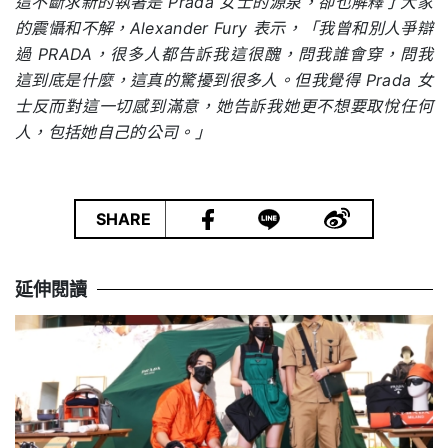
這不斷求新的執著是
Prada
女士的源泉，卻也解釋了大家
的震懾和不解，
Alexander Fury
表示，「我曾和別人爭辯
過
PRADA
，很多人都告訴我這很醜，問我誰會穿，問我
這到底是什麼，這真的驚擾到很多人。但我覺得
Prada
女
士反而對這一切感到滿意，她告訴我她更不想要取悅任何
人，包括她自己的公司。」
|
SHARE
延伸閱讀