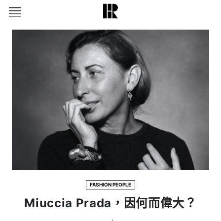
FASHION PEOPLE
Miuccia Prada，因何而偉大？