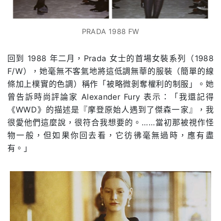
PRADA 1988 FW
回到
1988
年二月，
Prada
女士的首場女裝系列（
1988
F/W
），她毫無不客氣地將這低調無華的服裝（簡單的線
條加上樸實的色調）稱作「被略微剝奪權利的制服」。她
曾告訴時尚評論家
Alexander Fury
表示：「我還記得
《
WWD
》的描述是『摩登原始人遇到了傑森一家』，我
很愛他們這麼說，很符合我想要的。……當初那被視作怪
物一般，但如果你回去看，它彷彿毫無過時，應有盡
有。」