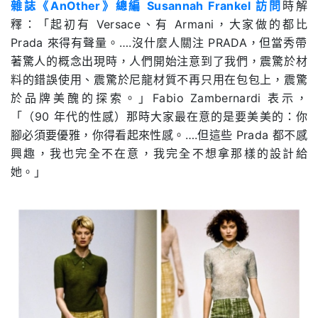
雜誌《
AnOther
》總編
Susannah Frankel
訪問
時解
釋：「起初有
Versace
、有
Armani
，大家做的都比
Prada
來得有聲量。
….
沒什麼人關注
PRADA
，但當秀帶
著驚人的概念出現時，人們開始注意到了我們，震驚於材
料的錯誤使用、震驚於尼龍材質不再只用在包包上，震驚
於品牌美醜的探索。」
Fabio Zambernardi
表示，
「（
90
年代的性感）那時大家最在意的是要美美的：你
腳必須要優雅，你得看起來性感。
….
但這些
Prada
都不感
興趣，我也完全不在意，我完全不想拿那樣的設計給
她。」