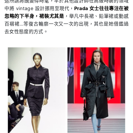
這所謂將醜變得時髦，早於其他設計師在高級時裝的領域
中將
vintage
設計挪用至現代，
Prada
女士往往專注在被
忽略的下半身，裙裝尤其是
，舉凡中長裙、鉛筆裙或動感
百褶裙
…
等復古輪廓一次又一次的出現，其也是她借鑑過
去女性態度的方式。