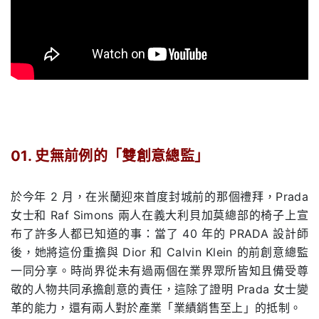
01. 史無前例的「雙創意總監」
.
於今年
2
月，在米蘭迎來首度封城前的那個禮拜，
Prada
女士和
Raf Simons
兩人在義大利貝加莫總部的椅子上宣
布了許多人都已知道的事：當了
40
年的
PRADA
設計師
後，她將這份重擔與
Dior
和
Calvin Klein
的前創意總監
一同分享。時尚界從未有過兩個在業界眾所皆知且備受尊
敬的人物共同承擔創意的責任，這除了證明
Prada
女士變
革的能力，還有兩人對於產業「業績銷售至上」的抵制。