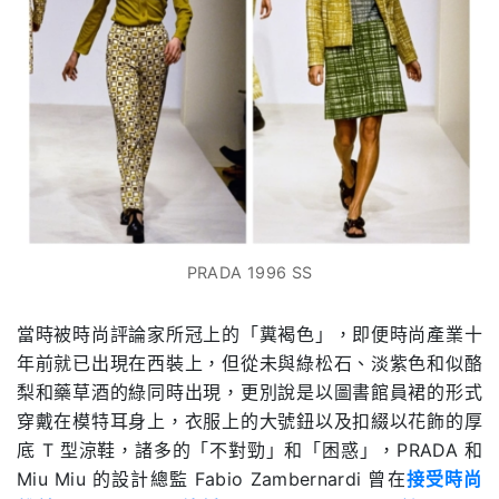
PRADA 1996 SS
當時被時尚評論家所冠上的「糞褐色」，即便時尚產業十
年前就已出現在西裝上，但從未與綠松石、淡紫色和似酪
梨和藥草酒的綠同時出現，更別說是以圖書館員裙的形式
穿戴在模特耳身上，衣服上的大號鈕以及扣綴以花飾的厚
底
T
型涼鞋，諸多的「不對勁」和「困惑」，
PRADA
和
Miu Miu
的設計總監
Fabio Zambernardi
曾在
接受時尚