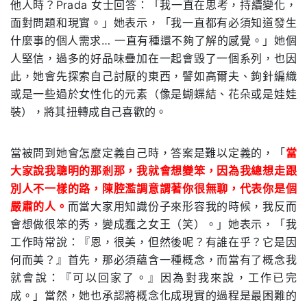
他人時？
Prada
女士回答：「我一直在思考，持續變化，
面對問題和現實。」她表示，「我一直都有必須知道發生
什麼事的個人需求
…
一直有種還不夠了解的感覺。」她個
人堅信，過多的好品味疊加在一起會毀了一個系列，也因
此，她會先探索自己討厭的東西，譬如高爾夫、鉤針編織
或是一些過於女性化的元素（像是蝴蝶結、花朵或是娃娃
裝），將其扭轉成自己喜歡的。
當被問到她會怎麼定義自己時，答案是難以定義的，「
當
大家說我聰明的那剎那，我就會想變笨，因為我總想走跟
別人不一樣的路，陳腔濫調意謂著你很無聊，代表你是個
嚴肅的人。
而當大家用知識份子來形容我的時候，我反而
會想做很笨的秀，變成蠢之女王（笑）。」她表示，「我
工作時常說：『恩，很美，但然後呢？有誰在乎？它是因
何而美？』首先，那必須蘊含一種概念，而當有了概念我
就會說：『可以回家了。』因為對我來說，工作已完
成。」當然，她也承認將概念化成現實的過程是最困難的