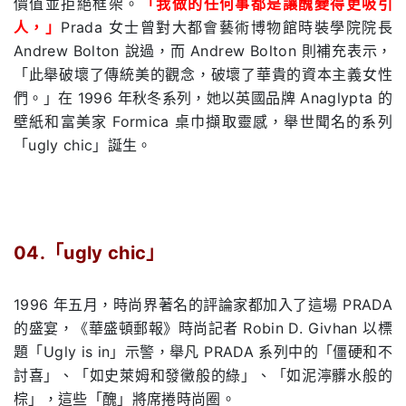
價值並拒絕框架。
「我做的任何事都是讓醜變得更吸引
人，」
Prada
女士曾對大都會藝術博物館時裝學院院長
Andrew Bolton
說過，而
Andrew Bolton
則補充表示，
「此舉破壞了傳統美的觀念，破壞了華貴的資本主義女性
們。」在
1996
年秋冬系列，她以英國品牌
Anaglypta
的
壁紙和富美家
Formica
桌巾擷取靈感，舉世聞名的系列
「
ugly chic
」誕生。
04.「
ugly chic
」
.
1996
年五月，時尚界著名的評論家都加入了這場
PRADA
的盛宴，《華盛頓郵報》時尚記者
Robin D. Givhan
以標
題「
Ugly is in
」示警，舉凡
PRADA
系列中的「僵硬和不
討喜」、「如史萊姆和發黴般的綠」、「如泥濘髒水般的
棕」，這些「醜」將席捲時尚圈。