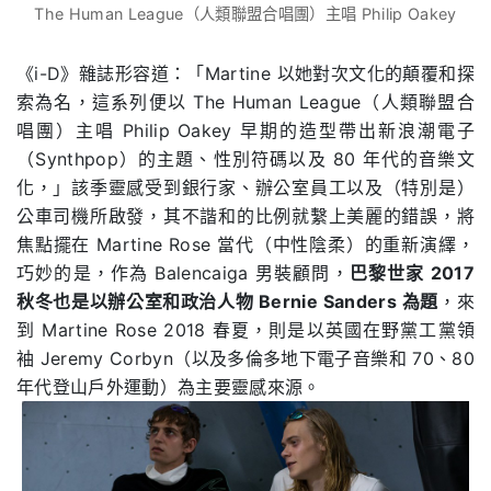
The Human League（人類聯盟合唱團）主唱 Philip Oakey
《i-D》雜誌形容道：「Martine 以她對次文化的顛覆和探
索為名，這系列便以 The Human League（人類聯盟合
唱團）主唱 Philip Oakey 早期的造型帶出新浪潮電子
（Synthpop）的主題、性別符碼以及 80 年代的音樂文
化，」該季靈感受到銀行家、辦公室員工以及（特別是）
公車司機所啟發，其不諧和的比例就繫上美麗的錯誤，將
焦點擺在 Martine Rose 當代（中性陰柔）的重新演繹，
巧妙的是，作為 Balencaiga 男裝顧問，
巴黎世家 2017
秋冬也是以辦公室和政治人物 Bernie Sanders 為題
，來
到 Martine Rose 2018 春夏，則是以英國在野黨工黨領
袖 Jeremy Corbyn（以及多倫多地下電子音樂和 70、80
年代登山戶外運動）為主要靈感來源。