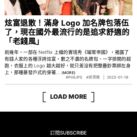
炫富退散！滿身 Logo 加名牌包落伍
了，現在國外最流行的是追求舒適的
「老錢風」
前幾年，一部在 Netflix 上檔的實境秀《璀璨帝國》，揭露了
有錢人家的各種浮誇炫富，數之不盡的名牌包、一字排開的超
跑，衣服上的 Logo 越大越好，就只差沒有把整疊鈔票綁在身
上，那種暴發戶式的穿著...
#PHILIPS
#掛燙機
2023-01-18
LOAD MORE
訂閱
SUBSCRIBE