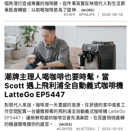
個角落打造成專屬的咖啡廳。這件事其實反映現代人對生活節
奏態度轉變：以前喝咖啡是為了提神...
#CAFE
#PHILIPS
2026-06-18
潮牌主理⼈喝咖啡也要時髦，當
Scott 遇上⾶利浦全自動義式咖啡機
LatteGo EP5447
對現代⼈來說，咖啡是⼀天靈感的泉源，在舒適的家中或者⼯
作空間配置⼀台優雅輕奢的飛利浦全自動義式咖啡機 LatteGo
EP5447， 讓新鮮現磨的咖啡豆香充滿⿐腔、在⽿邊悄悄運轉
的機器聲喚醒你的感官。...
#COFFEE
#LATTEGO
2023-10-03