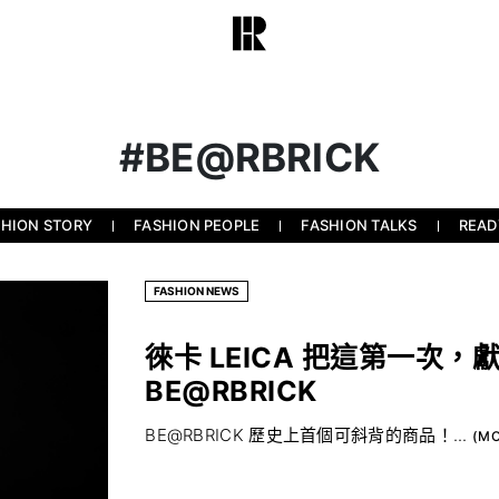
#BE@RBRICK
SHION STORY
FASHION PEOPLE
FASHION TALKS
READ
FASHION NEWS
徠卡 LEICA 把這第一次，獻
BE@RBRICK
BE@RBRICK 歷史上首個可斜背的商品！...