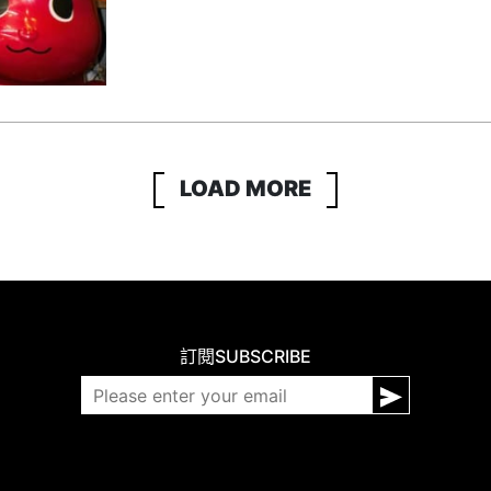
LOAD MORE
訂閱
SUBSCRIBE