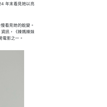
4 年末看見她以亮
家慢慢看見她的蛻變。
》
資訊，《辣媽辣妹
票房電影之一。