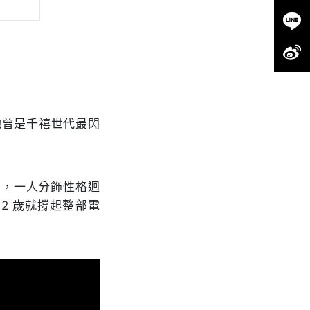
，她曾是千禧世代最閃
）中，一人分飾性格迥
2 歲就撐起整部電