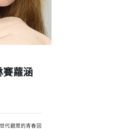
琳賽蘿涵
千禧世代觀眾的青春回