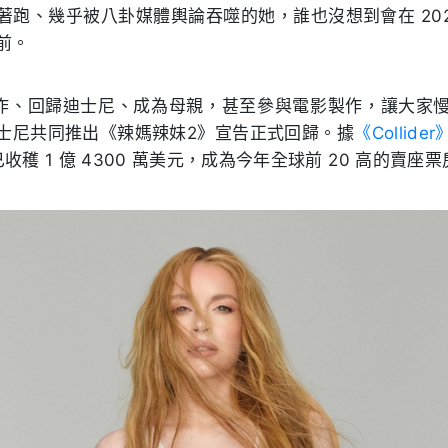
著跑、幾乎被八卦媒體輿論吞噬的她，誰也沒想到會在 202
前。
ix 合作、回歸迪士尼、成為母親，甚至參與電影製作，讓大
士尼共同推出《辣媽辣妹2》宣告正式回歸。據
《Collider
收穫 1 億 4300 萬美元，成為今年全球前 20 高的賣座