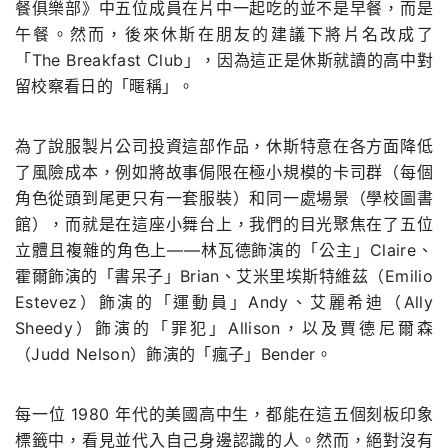
餐俱樂部》中五位成員在片中一起吃的並不是早餐，而是
午餐。然而，後來休斯在朋友的建議下將片名改成了
「The Breakfast Club」，因為這正是休斯就讀的高中對
留校察看日的「暱稱」。
為了說服製片公司投資這部作品，休斯特意在各方面降低
了風險成本，例如將故事侷限在極小規模的卡司群（每個
角色從頭到尾更只有一套服裝）和同一處場景（學校圖書
館），而就是在這座小舞台上，我們的目光聚焦在了五位
立體且複雜的角色上——林瓦德飾演的「公主」Claire、
霍爾飾演的「書呆子」Brian、艾米里埃斯特維茲（Emilio
Estevez）飾演的「運動員」Andy、艾麗希迪（Ally
Sheedy）飾演的「罪犯」Allison，以及賈德尼爾森
（Judd Nelson）飾演的「瘋子」Bender。
每一位 1980 年代的美國高中生，都能在這五個刻板印象
標籤中，看見並代入自己身邊認識的人。然而，絕對沒有