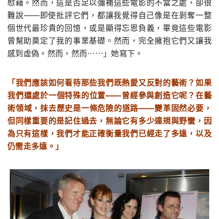
慰藉。然而，這是否足以彌補這些電影的不當之處，卻很
難說——即使批評它們，都讓我覺得自己像是在剝奪一整
個世代最珍貴的回憶，或是顯得忘恩負義，畢竟這些電影
曾幫助奠定了我的事業基礎。然而，完全擁抱它們又讓我
感到虛偽。然而，然而⋯⋯」她寫下。
「我們應該如何看待那些我們既熱愛又反對的藝術？如果
我們還處於一個特殊的位置——曾經參與創造它呢？在藝
術領域，抹去歷史是一條危險的道路——變革固然必要，
但同樣重要的是記住過去，無論它有多少違規與野蠻，因
為只有這樣，我們才能正確衡量我們已經走了多遠，以及
仍需走多遠。」