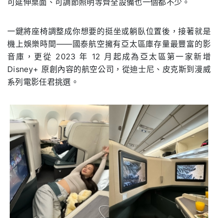
可延伸桌⾯、可調節照明等⿑全設備也⼀個都不少。
⼀鍵將座椅調整成你想要的挺坐或躺臥位置後，接著就是
機上娛樂時間——國泰航空擁有亞太區庫存量最豐富的影
⾳庫，更從 2023 年 12 ⽉起成為亞太區第⼀家新增
Disney+ 原創內容的航空公司，從迪⼠尼、⽪克斯到漫威
系列電影任君挑選。