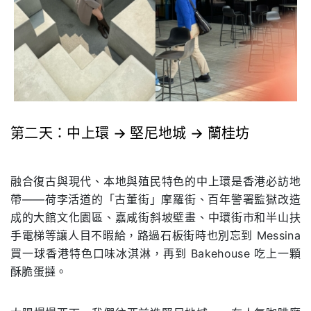
第⼆天：中上環 → 堅尼地城 → 蘭桂坊
.
融合復古與現代、本地與殖民特⾊的中上環是⾹港必訪地
帶——荷李活道的「古董街」摩羅街、百年警署監獄改造
成的⼤館⽂化園區、嘉咸街斜坡壁畫、中環街市和半⼭扶
⼿電梯等讓⼈⽬不暇給，路過⽯板街時也別忘到 Messina
買⼀球⾹港特⾊⼝味冰淇淋，再到 Bakehouse 吃上⼀顆
酥脆蛋撻。