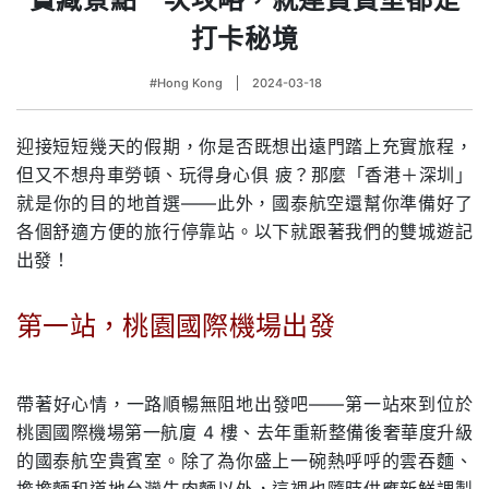
打卡秘境
#Hong Kong
2024-03-18
迎接短短幾天的假期，你是否既想出遠⾨踏上充實旅程，
但⼜不想⾈⾞勞頓、玩得身⼼俱 疲？那麼「⾹港＋深圳」
就是你的⽬的地⾸選——此外，國泰航空還幫你準備好了
各個舒適⽅便的旅⾏停靠站。以下就跟著我們的雙城遊記
出發！
第⼀站，桃園國際機場出發
.
帶著好⼼情，⼀路順暢無阻地出發吧——第⼀站來到位於
桃園國際機場第⼀航廈 4 樓、去年重新整備後奢華度升級
的國泰航空貴賓室。除了為你盛上⼀碗熱呼呼的雲吞麵、