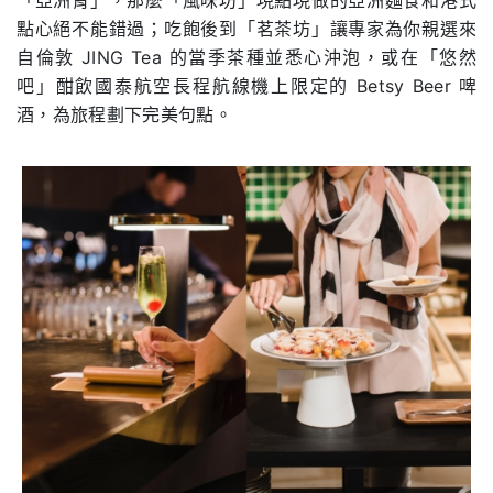
點⼼絕不能錯過；吃飽後到「茗茶坊」讓專家為你親選來
⾃倫敦 JING Tea 的當季茶種並悉⼼沖泡，或在「悠然
吧」酣飲國泰航空⻑程航線機上限定的 Betsy Beer 啤
酒，為旅程劃下完美句點。