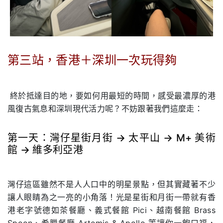
第三站，⾹港＋深圳⼀次玩得夠
.
.
終於抵達⽬的地，要如何⽤最短的時間，感受最濃厚的港
⾵復古氣息和深圳現代活⼒呢？不妨跟著我們這麼⾛：
第⼀天：灣仔星街⽉街 → 太平⼭ → M+ 美術
館 → 維多利亞港
.
灣仔這區雖然不是⼈⼈⼝中的明星景點，但其實藏著不少
讓⼈眼睛為之⼀亮的⼩⻆落！光是星街和⽉街⼀帶就有⾹
港⽼字號德如茶餐廳、義式餐館 Pici、越南餐館 Brass
Spoon、希臘餐廳 Artemis & Apollo 等讓你⼀飽⼝福，