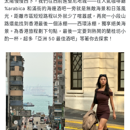
太陽慢慢西下，我們往西前進堅尼地城——在⼈氣咖啡廳
%arabica 和滿街的海邊酒吧⼀旁就是無敵海景和⽇落⾵
光，距離市區短短路程以外就少了喧囂感，再爬⼀⼩段⼭
路還能找到⾹港最後⼀個泳棚——西環泳棚，獨享絕美海
景。為⾹港旅程劃下句點，最後⼀定要到熱鬧的蘭桂坊⼩
酌⼀杯，超多「亞洲 50 最佳酒吧」等著你去探索！