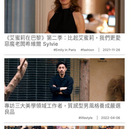
《艾蜜莉在巴黎》第二季：比起艾蜜莉，我們更愛
惡魔老闆希維爾 Sylvie
#Emily in Paris
#fashion
2021-11-26
專訪三大美學領域工作者，質感型男風格養成嚴選
良品
#lifestyle
2022-04-06