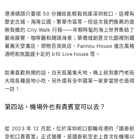
.
港澳碼頭只要搭 50 分鐘就能輕鬆抵達深圳蛇⼝，這裡有
歷史古城、海灣公園，繁華市區等，但這次我們推薦的是
無負擔的 City Walk ⾏程——年輕時髦的海上世界集結了
藝術展覽、咖啡廳和碼頭海景；華僑城創意⽂化園裡則藏
著舊天堂書店、戀物百貨商店、Fannou House 復古⾵格
酒吧和氛圍感⼗⾜的 b10 Live house 等。
如果喜歡熱鬧的話，⽩天逛萬象天地，晚上就到東⾨⽼街
⼤啖各種道地⼩吃，另外還有全中國第⼀家⿆當勞也值得
⼀訪！
第四站，機場外也有貴賓室可以去？
.
從 2023 年 12 ⽉起，位於深圳蛇⼝郵輪母港的「國泰航
空蛇⼝貴賓室」正式營運，是國泰航空史上⾸次在機場以