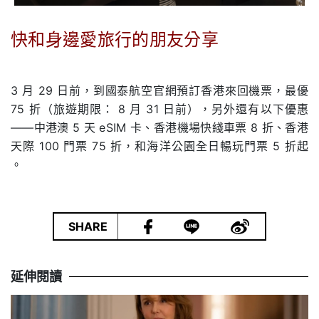
快和身邊愛旅⾏的朋友分享
.
3 ⽉ 29 ⽇前，到國泰航空官網預訂⾹港來回機票，最優
75 折（旅遊期限： 8 ⽉ 31 ⽇前），另外還有以下優惠
——中港澳 5 天 eSIM 卡、⾹港機場快綫⾞票 8 折、⾹港
天際 100 ⾨票 75 折，和海洋公園全⽇暢玩⾨票 5 折起
。
|
SHARE
延伸閱讀