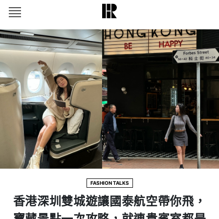
FASHION TALKS
⾹港深圳雙城遊讓國泰航空帶你⾶，
寶藏景點⼀次攻略，就連貴賓室都是