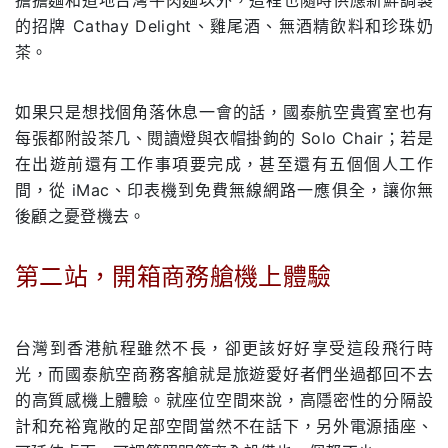
擔擔麵和道地台灣⽜⾁麵以外，這裡也隨時供應新鮮調製
的招牌 Cathay Delight、雞尾酒、無酒精飲料和珍珠奶
茶。
如果只是想找個⻆落休息⼀會的話，國泰航空貴賓室也有
每張都附設茶⼏、閱讀燈與⾐帽掛鉤的 Solo Chair；若是
在出遊前還有⼯作事項要完成，甚⾄還有五個個⼈⼯作
間，從 iMac、印表機到免費無線網路⼀應俱全，讓你無
後顧之憂登機去。
第⼆站，開箱商務艙機上體驗
.
台灣到⾹港航程雖然不⻑，卻更該好好享受這段⾶⾏時
光，⽽國泰航空商務客艙就是旅遊愛好者們坐過都回不去
的⾼質感機上體驗。就座位空間來說，⾼隱密性的分隔設
計和充裕寬敞的⾜部空間當然不在話下，另外電源插座、