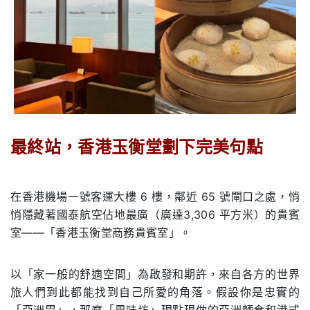
最終站，⾹港⽟衡堂劃下完美句點
.
在⾹港機場⼀號客運⼤樓 6 樓，鄰近 65 號閘⼝之處，悄
悄隱藏著國泰航空佔地最廣（廣達3,306 平⽅⽶）的貴賓
室——「⾹港⽟衡堂商務貴賓室」。
以「家⼀般的舒適空間」為啟發和期許，來⾃各⽅的世界
旅⼈們到此都能找到⾃⼰所愛的⻆落。假設你是忠實的
「亞洲胃」，那麼「⾵味坊」現點現做的亞洲麵⻝和港式