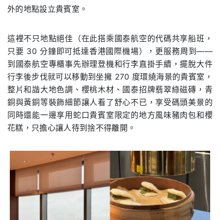
外的地點設⽴貴賓室。
這裡不只地點絕佳（在此搭乘國泰航空的代碼共享船班，
只要 30 分鐘即可抵達⾹港國際機場），更服務周到——
到國泰航空專櫃事先辦理登機和⾏李直掛⼿續，擺脫⼤件
⾏李後步伐就可以移動到坐擁 270 度環繞海景的貴賓室，
整⽚和諧⼤地⾊調、櫻桃⽊材、國泰招牌翡翠綠磁磚，⻘
銅與⿈銅等裝飾細節讓⼈看了舒⼼不已，享受碼頭美景的
同時還能⼀邊享⽤蛇⼝貴賓室限定的地⽅⾵味豬⾁包和櫻
花糕，只擔⼼讓⼈待到捨不得離開。