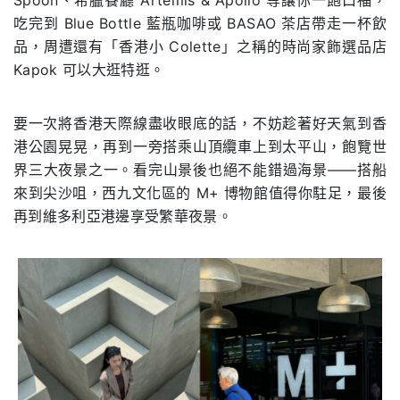
吃完到 Blue Bottle 藍瓶咖啡或 BASAO 茶店帶⾛⼀杯飲
品，周遭還有「⾹港⼩ Colette」之稱的時尚家飾選品店
Kapok 可以⼤逛特逛。
要⼀次將⾹港天際線盡收眼底的話，不妨趁著好天氣到⾹
港公園晃晃，再到⼀旁搭乘⼭頂纜⾞上到太平⼭，飽覽世
界三⼤夜景之⼀。看完⼭景後也絕不能錯過海景——搭船
來到尖沙咀，西九⽂化區的 M+ 博物館值得你駐⾜，最後
再到維多利亞港邊享受繁華夜景。