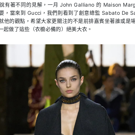
不同的見解，一月 John Galliano 的 Maison Mar
當來到 Gucci，我們則看到了創意總監 Sabato De S
就他的觀點，希望大家更關注的不是前排嘉賓坐著誰或是
一起做了這些（衣櫥必備的）絕美大衣。