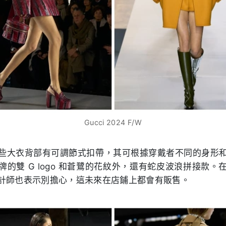
Gucci 2024 F/W
些大衣背部有可調節式扣帶，其可根據穿戴者不同的身形
的雙 G logo 和蒼鷺的花紋外，還有蛇皮波浪拼接款
計師也表示別擔心，這未來在店鋪上都會有販售。