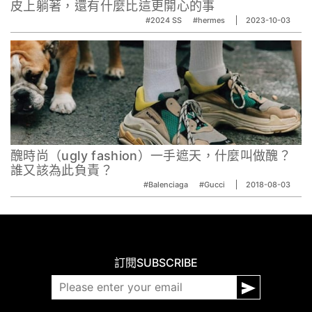
皮上躺著，還有什麼比這更開心的事
#2024 SS
#hermes
2023-10-03
醜時尚（ugly fashion）一手遮天，什麼叫做醜？
誰又該為此負責？
#Balenciaga
#Gucci
2018-08-03
訂閱
SUBSCRIBE