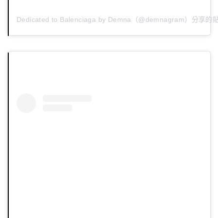
Dedicated to Balenciaga by Demna（@demnagram）分享的