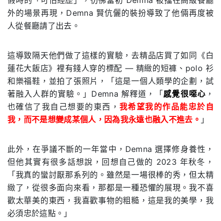
假時的「可怕經歷」，彷彿當初 Demna 被擋在高級餐廳
外的場景再現，Demna 賢伉儷的裝扮導致了他倆再度被
人從餐廳請了出去。
這導致隔天他們做了這樣的實驗，去精品店買了如同《白
蓮花大飯店》裡有錢人穿的標配 — 精緻的短褲、polo 衫
和樂福鞋，並拍了張照片，「這是一個人類學的企劃，試
著融入人群的實驗。」Demna 解釋道，「
感覺很噁心
，
也確信了我自己想要的東西，
我希望我的作品能忠於自
我，而不是想變成某個人，因為我永遠也融入不進去。
」
此外，在爭議不斷的一年當中，Demna 選擇修身養性，
但他其實有很多話想說，回想自己做的 2023 年秋冬，
「我真的蠻討厭那系列的。雖然是一場很棒的秀，但太精
緻了，從很多面向來看，那都是一種恐懼的展現。我不喜
歡太華美的東西，我喜歡事物的粗糙，這是我的美學，我
必須忠於這點。」