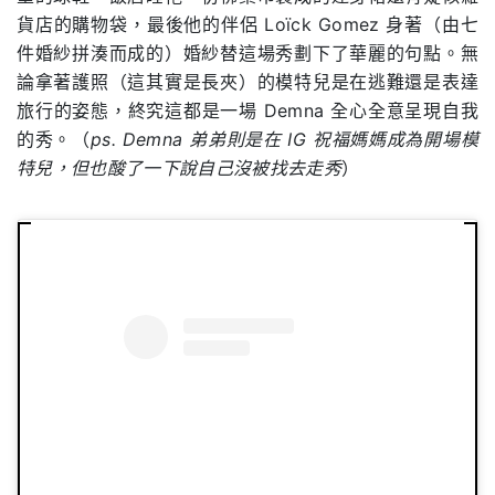
貨店的購物袋，最後他的伴侶 Loïck Gomez 身著（由七
件婚紗拼湊而成的）婚紗替這場秀劃下了華麗的句點。無
論拿著護照（這其實是長夾）的模特兒是在逃難還是表達
旅行的姿態，終究這都是一場 Demna 全心全意呈現自我
的秀。（
ps. Demna 弟弟則是在 IG 祝福媽媽成為開場模
特兒，但也酸了一下說自己沒被找去走秀
）