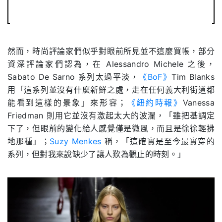
然而，時尚評論家們似乎對眼前所見並不這麼買帳，部分
資深評論家們認為，在 Alessandro Michele 之後，
Sabato De Sarno 系列太過平淡，
《BoF》
Tim Blanks
用「這系列並沒有什麼新鮮之處，走在任何義大利街道都
能看到這樣的景象」來形容；
《紐約時報》
Vanessa
Friedman 則用它並沒有激起太大的波瀾，「雖把基調定
下了，但眼前的變化給人感覺僅是微風，而且是徐徐輕拂
地那種」；
Suzy Menkes
稱，「這確實是至今最實穿的
系列，但對我來說缺少了讓人歎為觀止的時刻。」