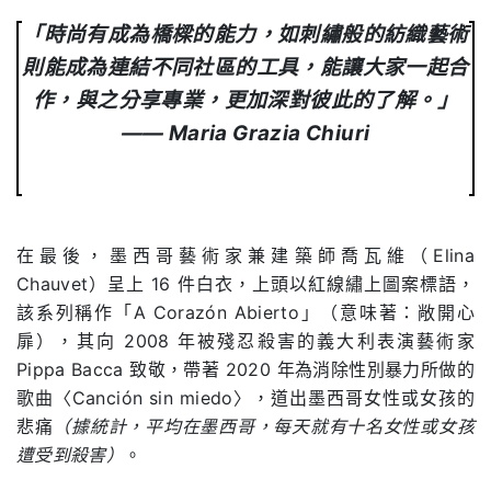
「時尚有成為橋樑的能力，如刺繡般的紡織藝術
則能成為連結不同社區的工具，能讓大家一起合
作，與之分享專業，更加深對彼此的了解。」
—— Maria Grazia Chiuri
在最後，墨西哥藝術家兼建築師喬瓦維（Elina
Chauvet）呈上 16 件白衣，上頭以紅線繡上圖案標語，
該系列稱作「A Corazón Abierto」（意味著：敞開心
扉），其向 2008 年被殘忍殺害的義大利表演藝術家
Pippa Bacca 致敬，帶著 2020 年為消除性別暴力所做的
歌曲〈Canción sin miedo〉，道出墨西哥女性或女孩的
悲痛
（據統計，平均在墨西哥，每天就有十名女性或女孩
遭受到殺害）
。