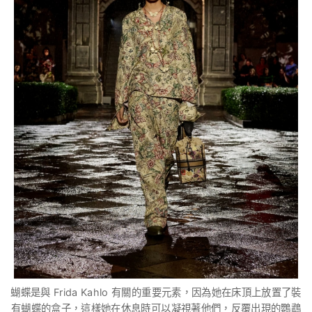
蝴蝶是與 Frida Kahlo 有關的重要元素，因為她在床頂上放置了裝
有蝴蝶的盒子，這樣她在休息時可以凝視著他們，反覆出現的鸚鵡