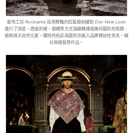
當地工坊 Rocinante 採用鮮豔的紅藍綠刺繡對 Dior New Look
進行了改造，透過針縫、褶襉等方式描繪轉譯成幾何圖形的鳥類、
植物與大自然元素。獨特的色彩與圖形亦融入品牌標誌性夾克、襯
衫與裙裝等作品。