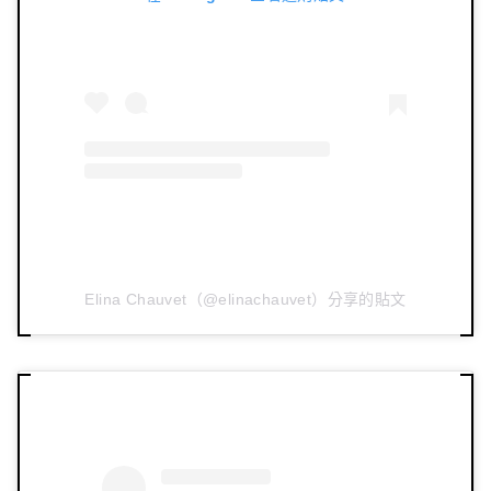
Elina Chauvet（@elinachauvet）分享的貼文