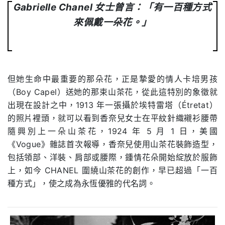
Gabrielle Chanel 女士曾言：「有一百種方式
來佩戴一朵花。」
但她生命中最重要的那朵花，正是摯愛的情人卡培男孩
（Boy Capel）送她的那束山茶花，從此這特別的象徵就
出現在設計之中，1913 年一張攝於埃特雷塔（Étretat）
的照片裡頭，就可以看到香奈兒女士在平紋針織襯衫腰帶
隨興別上一朵山茶花，1924 年 5 月 1 日，美國
《Vogue》雜誌首次報導，香奈兒使用山茶花裝飾造型，
包括領部、洋裝、肩部或腰際，鍾情花朵開始綻放於服飾
上，如今 CHANEL 圍繞山茶花的創作，早已超過「一百
種方式」，使之成為永恆優雅的代名詞。