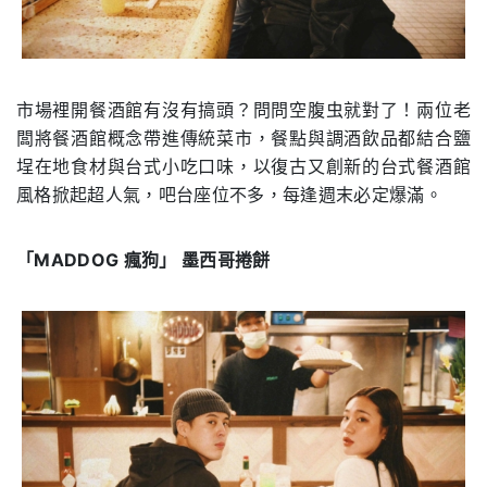
市場裡開餐酒館有沒有搞頭？問問空腹虫就對了！兩位老
闆將餐酒館概念帶進傳統菜市，餐點與調酒飲品都結合鹽
埕在地食材與台式小吃口味，以復古又創新的台式餐酒館
風格掀起超人氣，吧台座位不多，每逢週末必定爆滿。
「MADDOG 瘋狗」 墨西哥捲餅