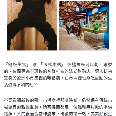
「銅板美食」 跟 「法式甜點」 在這裡是可以劃上等號
的，這間專為下班後的客群打造的法式甜點店，讓人彷彿
置身於歐洲小市集裡的糕點攤，在市場裡也能吃甜點的生
活還挺不賴的吧？
不要看翻新後的鹽一市場變得那麼時髦，仍然保有傳統市
場該有的親民愜意，所有攤商都走一個輕鬆無負擔的平價
路線，真的很適合當作週末下班後的第一站，為美好夜生