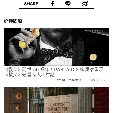
|
SHARE
延伸閱讀
《教父》問世 50 週年！PASTAIO X 蜷尾家重現
《教父》最愛義大利甜點
#food
#lifestyle
2022-03-25