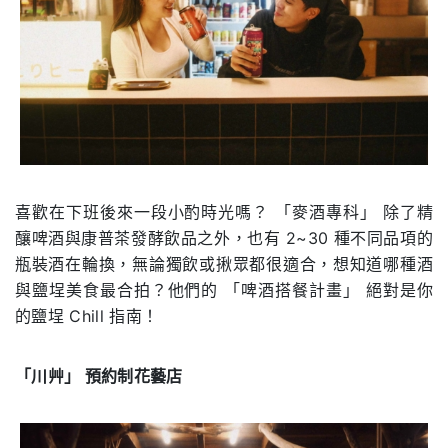
喜歡在下班後來一段小酌時光嗎？ 「麥酒專科」 除了精
釀啤酒與康普茶發酵飲品之外，也有 2~30 種不同品項的
瓶裝酒在輪換，無論獨飲或揪眾都很適合，想知道哪種酒
與鹽埕美食最合拍？他們的 「啤酒搭餐計畫」 絕對是你
的鹽埕 Chill 指南！
「川艸」 預約制花藝店