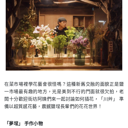
在菜市場裡學花藝會很怪嗎？這種新舊交融的面貌正是鹽
一市場最有趣的地方，光是美到不行的門面就很欠拍，老
闆十分歡迎街坊阿姨們來一起討論如何插花，「川艸」 準
備以超質感花藝，震撼鹽埕長輩們的花花世界！
「夢埕」 手作小物