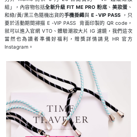
組」，內容物包括
全新升級
FIT ME PRO
粉底
、
美妝蛋
、
和綠/黃/黑三色隨機出貨的
手機掛繩
與
E -VIP PASS
，只
要於活動期間掃描 E -VIP PASS
背面印製的 QR code，
就可以進入官網 VTO、體驗潮妝大片 IG 濾鏡，我們這次
當然也為讀者準備好福利，贈獎詳情請見 HR 官方
Instagram。