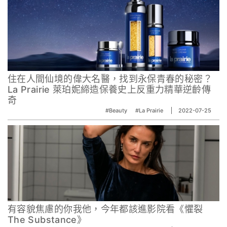
住在人間仙境的偉大名醫，找到永保青春的秘密？
La Prairie 萊珀妮締造保養史上反重力精華逆齡傳
奇
#Beauty
#La Prairie
2022-07-25
有容貌焦慮的你我他，今年都該進影院看《懼裂
The Substance》