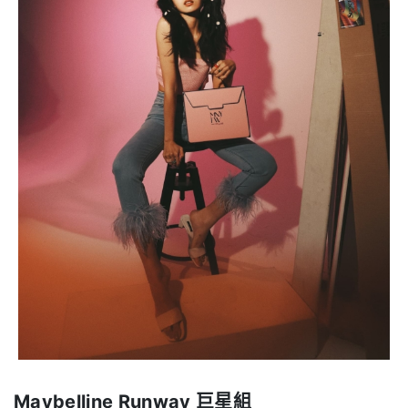
Maybelline Runway
巨星組