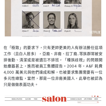
在「極致」的要求下，只有更帥更美的人有辦法勝任這項
工作（且白人居多），亞裔、非裔、拉丁裔..等族群常被安
排後勤、清潔或是被遺忘不排班，「種族歧視」的問題開
始塵囂甚上，進而被員工集體提告。2004 年，A&F 耗費
4,000 萬美元與他們達成和解，也被要求集團需要有一位
多元性總監，當然，那是一位非裔美國人，此舉也被認為
只是做做表面功夫。