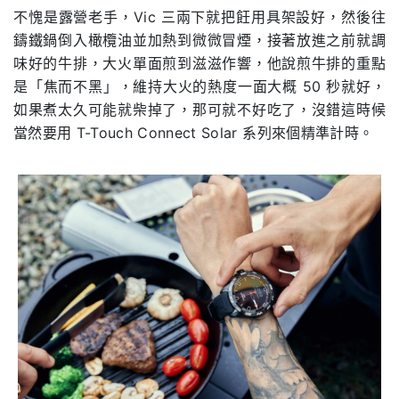
不愧是露營老手，Vic 三兩下就把飪用具架設好，然後往
鑄鐵鍋倒入橄欖油並加熱到微微冒煙，接著放進之前就調
味好的牛排，大火單面煎到滋滋作響，他說煎牛排的重點
是「焦而不黑」，維持大火的熱度一面大概 50 秒就好，
如果煮太久可能就柴掉了，那可就不好吃了，沒錯這時候
當然要用 T-Touch Connect Solar 系列來個精準計時。