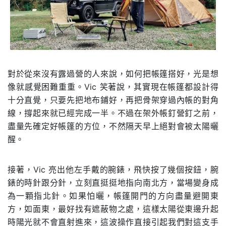
對於從來沒有露過營的人來說，如何把帳篷搭好，光是想
像就感覺困難重重。Vic 笑著說，其實現在帳篷都設計得
十分直覺，只要先把地布鋪好，再把骨架穿過內帳的對角
線，撐起來就已經完成一半。不過在架外帳釘營釘之前，
盡量先確定好帳篷的方位，不然隔天早上絕對會被太陽曬
醒。
接著，Vic 亮出他左手戴的腕錶，飛快按了幾個按鈕，腕
錶的時針跟分針，立刻直挺挺地指向南北方，當場變身成
為一顆指北針。如果怕曬，帳篷開門的方向盡量避開東
方，如面東，最好找有遮蔽物之處，這樣太陽從東邊升起
時陽光就不會直射進來，這波操作直接引起我們對這支手