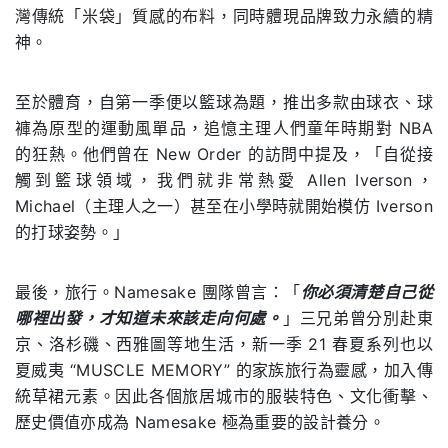
灣傳統「米袋」質感的布料，同時體現品牌致力永續的精
神。
至於體育，自第一季便以籃球為題，推出多款由球衣、球
褲為原型的運動風單品，追憶主理人們童年時期對 NBA
的狂熱。他們曾在 New Order 的訪問中提及，「自從接
觸到籃球領域，我們就非常熱愛 Allen Iverson，
Michael（主理人之一）甚至在小學時就開始模仿 Iverson
的打球姿勢。」
最後，旅行。Namesake 團隊曾言：「
你必須清楚自己從
哪裡出發，才知道未來該走向何處。
」三兄弟曾分別赴東
京、洛杉磯、西雅圖等地生活，新一季 21 春夏系列也以
夏威夷 “MUSCLE MEMORY” 的家族旅行為靈感，加入傳
統草裙元素。因此各個旅居城市的服裝特色、文化衝擊、
歷史價值亦成為 Namesake 極為重要的設計養分。