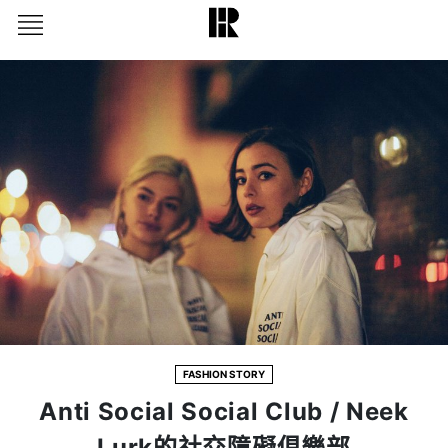
FASHION STORY
Anti Social Social Club / Neek
Lurk的社交障礙俱樂部