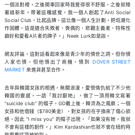
一個派對裡，之後開車回家時我覺得很不舒服，之後就睡
著過新年。帶著這種感覺，我一個人創起了Anti Social
Social Club，比起品牌，這比像一個人生計劃，把低潮化
作固體，這是適合失敗者、喪偶的、悲觀主義者、特殊性
癖好和愛看A片者的牌子。」Neek Lurk如是說。
網友評論，這對話看起來像是青少年的憤世之詞。但你憤
人家也憤，但他憤出了商機，憤到
DOVER STREET
MARKET
來進貨甚至合作。
去年與韓國女孩的相遇，無關浪漫，愛恨情仇給了不少他
韓國的靈感，一語「我討厭她」，做了一頂用韓文寫著
“suicide club” 的帽子，GD戴上後，韓流為之風靡；一個
女孩和他借錢（$780美金），對女孩的在乎換來了傷心欲
絕，因此 “I miss you” 的帽子出現，「如果沒有她，我就
不會有這樣的創作。」Kim Kardashian也就不會在紐約時
裝周戴這頂被拍到。