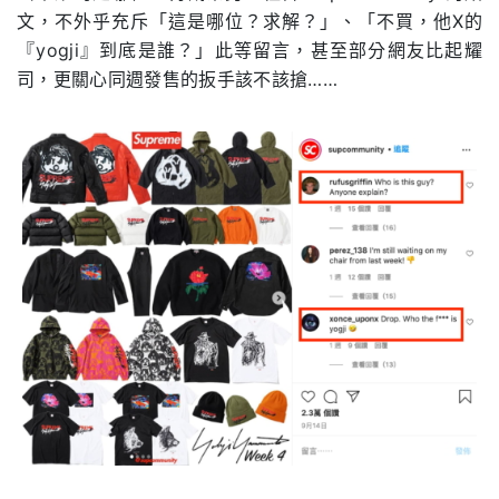
文，不外乎充斥「這是哪位？求解？」、「不買，他X的
『yogji』到底是誰？」此等留言，甚至部分網友比起耀
司，更關心同週發售的扳手該不該搶……