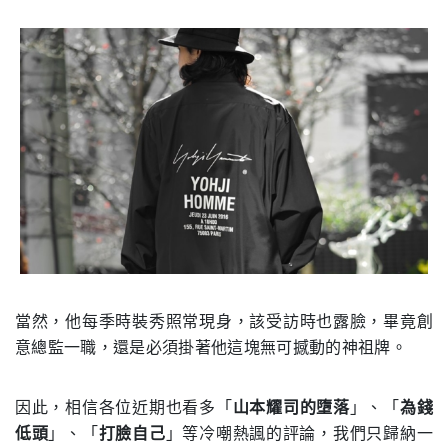
當然，他每季時裝秀照常現身，該受訪時也露臉，畢竟創
意總監一職，還是必須掛著他這塊無可撼動的神祖牌。
因此，相信各位近期也看多「
山本耀司的墮落
」、「
為錢
低頭
」、「
打臉自己
」等冷嘲熱諷的評論，我們只歸納一