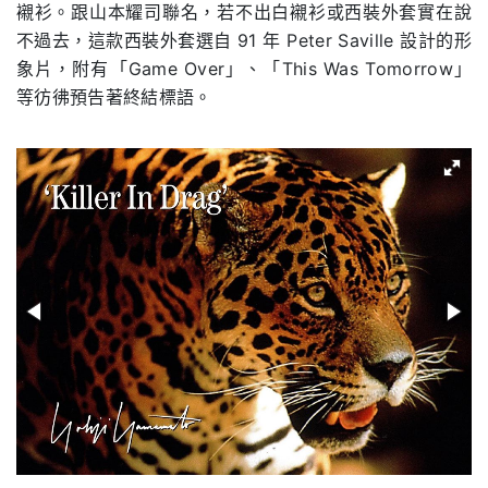
襯衫。跟山本耀司聯名，若不出白襯衫或西裝外套實在說
不過去，這款西裝外套選自 91 年 Peter Saville 設計的形
象片，附有「Game Over」、「This Was Tomorrow」
等彷彿預告著終結標語。