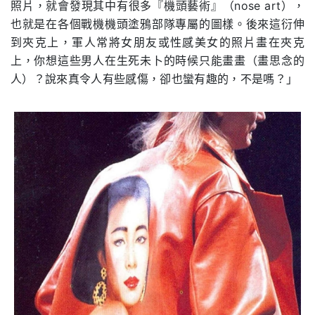
照片，就會發現其中有很多『機頭藝術』（nose art），
也就是在各個戰機機頭塗鴉部隊專屬的圖樣。後來這衍伸
到夾克上，軍人常將女朋友或性感美女的照片畫在夾克
上，你想這些男人在生死未卜的時候只能畫畫（畫思念的
人）？說來真令人有些感傷，卻也蠻有趣的，不是嗎？」