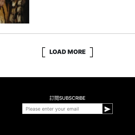
LOAD MORE
訂閱
SUBSCRIBE