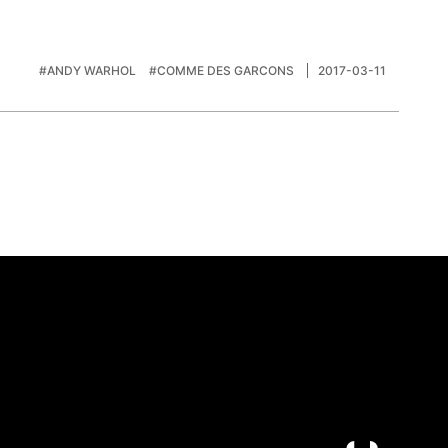
#ANDY WARHOL
#COMME DES GARCONS
2017-03-11