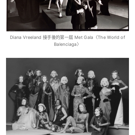
Diana Vreeland 接手後的第一屆 Met Gala〈The World of
Balenciaga〉