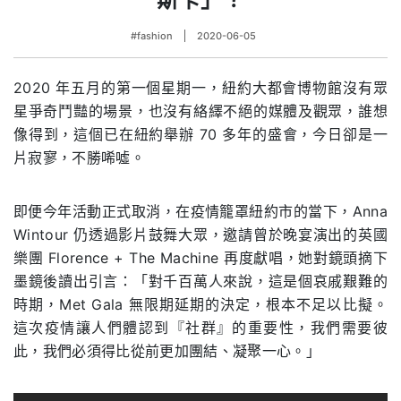
#fashion
2020-06-05
2020 年五月的第一個星期一，紐約大都會博物館沒有眾
星爭奇鬥豔的場景，也沒有絡繹不絕的媒體及觀眾，誰想
像得到，這個已在紐約舉辦 70 多年的盛會，今日卻是一
片寂寥，不勝唏噓。
即便今年活動正式取消，在疫情籠罩紐約市的當下，Anna
Wintour 仍透過影片鼓舞大眾，邀請曾於晚宴演出的英國
樂團 Florence + The Machine 再度獻唱，她對鏡頭摘下
墨鏡後讀出引言：「對千百萬人來說，這是個哀戚艱難的
時期，Met Gala 無限期延期的決定，根本不足以比擬。
這次疫情讓人們體認到『社群』的重要性，我們需要彼
此，我們必須得比從前更加團結、凝聚一心。」