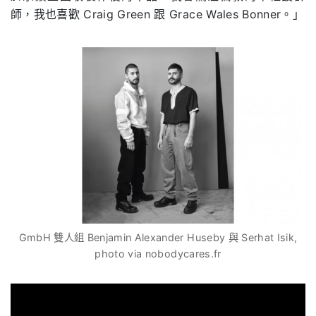
師，我也喜歡
Craig Green
跟
Grace Wales Bonner
。」
GmbH 雙人組 Benjamin Alexander Huseby 與 Serhat Isik,
photo via nobodycares.fr