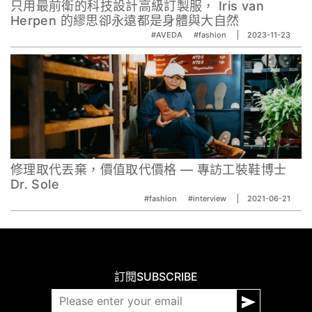
只⽤最前衛的科技設計⾼級訂製服， Iris van
Herpen 的繆思卻永遠都是身體與⼤⾃然
#AVEDA
#fashion
2023-11-23
修理取代丟棄，價值取代價格 — 專訪工裝鞋博士
Dr. Sole
#fashion
#interview
2021-06-21
訂閱
SUBSCRIBE