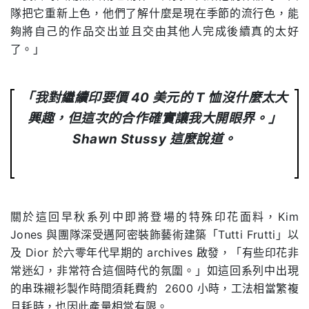
隊把它重新上色，他們了解什麼是現在季節的流行色，能
夠將自己的作品交出並且交由其他人完成後續真的太好
了。」
「我對繼續印要價
40
美元的
T
恤沒什麼太大
興趣，但這次的合作確實讓我大開眼界。」
Shawn Stussy 這麼說道。
關於這回早秋系列中即將登場的特殊印花面料，
Kim
Jones
與團隊深受邁阿密裝飾藝術建築「
Tutti Frutti
」以
及
Dior
於六零年代早期的
archives
啟發，「有些印花非
常迷幻，非常符合這個時代的氛圍。」如這回系列中出現
的串珠襯衫製作時間須耗費約
2600
小時，工法相當繁複
且耗時，也因此產量相當有限。