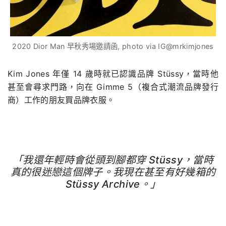
2020 Dior Man 早秋秀場邀請函, photo via IG@mrkimjones
Kim Jones
年僅
14
歲時就已認識品牌
Stüssy
，當時他
甚至會尋求門路，向在
Gimme 5
（複合式潮流品牌發行
商）工作的朋友買品牌衣服。
「我還年輕時會從頭到腳都穿
Stüssy
，當時
真的很迷戀這個牌子。我現在甚至有好幾箱的
Stüssy Archive
。」