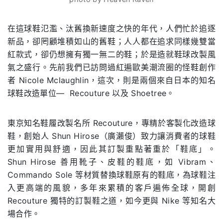
在這球鞋氾濫、汰舊換新速度之快的年代，人們忙於追逐
新品，卻罔顧堆積如山的舊鞋；人人都在追求同樣幾雙當
紅款式，卻仍想擁有獨一無二的鞋；於是造就鞋球改製風
氣之盛行。先前我們已訪問過紅遍歐美潮流圈的怪鞋創作
者 Nicole Mclaughlin，這次，則是兩個來自日本的知名
球鞋改造單位— Recouture 以及 Shoetree。
東京知名鞋履改製名所 Recouture，專精於客製化改造球
鞋，創始人 Shun Hirose（廣瀨俊）致力讓消費者的球鞋
更加實用與舒適，因此其訂製重點著重於「鞋底」。
Shun Hirose 善用靴子、皮鞋的鞋底，如 Vibram、
Commando Sole 等材質替換球鞋原有的鞋底，為球鞋注
入更高端的風貌，多年來累積的客戶遍佈全球，開創
Recouture 獨特的訂製鞋之道，如今更與 Nike 等知名大
場合作。