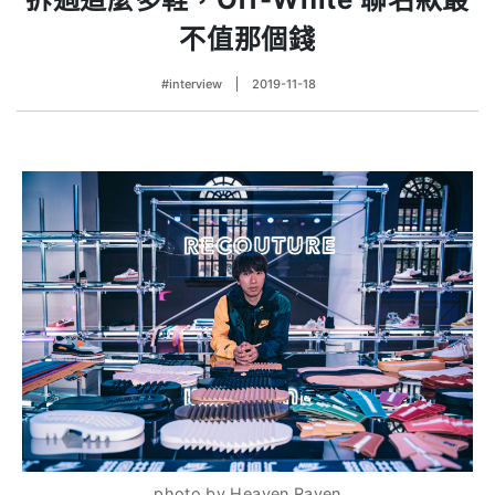
不值那個錢
#interview
2019-11-18
photo by Heaven Raven