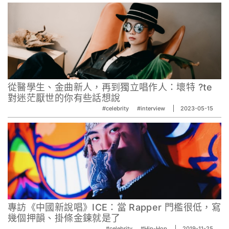
從醫學生、金曲新人，再到獨立唱作人：壞特 ?te
對迷茫厭世的你有些話想說
#celebrity
#interview
2023-05-15
專訪《中國新說唱》ICE：當 Rapper 門檻很低，寫
幾個押韻、掛條金鍊就是了
#celebrity
#Hip-Hop
2019-11-25