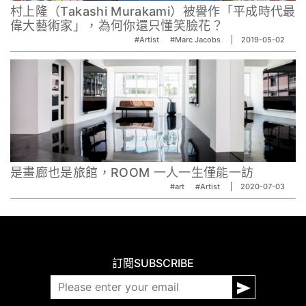
村上隆（Takashi Murakami）被譽作「平成時代最
偉大藝術家」，為何你還只懂笑臉花？
#Artist
#Marc Jacobs
2019-05-02
是畫廊也是旅館，ROOM 一人一生僅能一訪
#art
#Artist
2020-07-03
訂閱
SUBSCRIBE