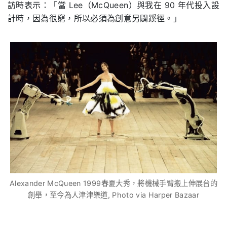
訪時表示：「當 Lee（McQueen）與我在 90 年代投入設
計時，因為很窮，所以必須為創意另闢蹊徑。」
Alexander McQueen 1999春夏大秀，將機械手臂搬上伸展台的
創舉，至今為人津津樂道, Photo via Harper Bazaar