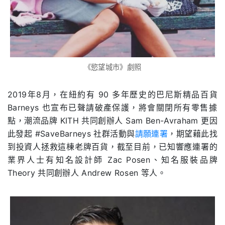
《慾望城市》劇照
2019
年
8
月，在紐約有
90
多年歷史的巴尼斯精品百貨
Barneys
也宣布已聲請破產保護，將會關閉所有零售據
點，潮流品牌
KITH
共同創辦人
Sam Ben-Avraham
更因
此發起
#SaveBarneys
社群活動與
請願連署
，期望藉此找
到投資人拯救這棟老牌百貨，截至目前，已知響應連署的
業界人士有知名設計師
Zac Posen
、知名服裝品牌
Theory
共同創辦人
Andrew Rosen
等人。