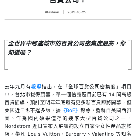
#fashion
2019-10-25
全世界中哪座城市的百貨公司密集度最高，你
知道嗎？
去年九月有
報導
指出，在「全球百貨公司密集度」項目
中，
台北市
拔得頭籌，單一個信義區目前已有
14
間高級
百貨插旗，預計至明年年底還有更多新百貨即將開幕，但
美國近日也不遑多讓，據
《
BoF
》
報導，發跡自美國西雅
圖、作為國內碩果僅存的幾家大型百貨公司之一，
Nordstrom
近日宣布入駐紐約設立首家全女性產品旗艦
店，舉凡
Louis Vuitton
、
Burberry
、
Valentino
等知名