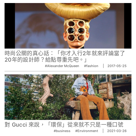
時尚公關的真心話：「你才入行2年就來評論當了
20年的設計師？給點尊重先吧。」
#Alexander McQueen
#fashion
2017-05-25
對 Gucci 來說，「環保」從來就不只是一種口號
#business
#Environment
2021-03-26