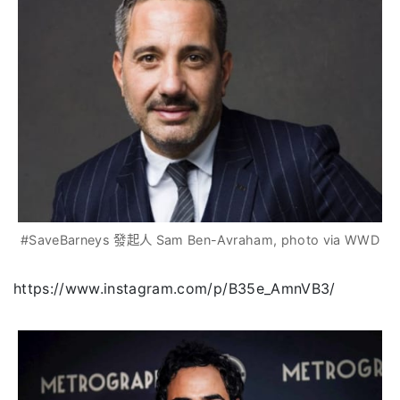
#SaveBarneys 發起人 Sam Ben-Avraham, photo via WWD
https://www.instagram.com/p/B35e_AmnVB3/