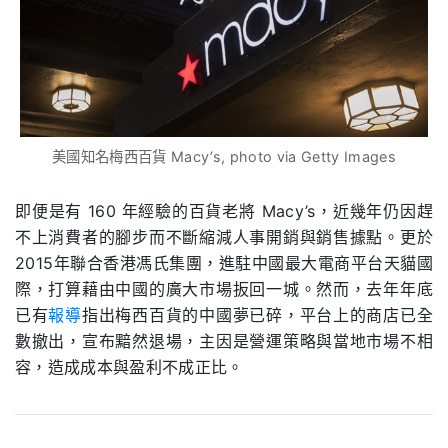
美國知名梅西百貨 Macy’s, photo via Getty Images
即便是有
160
年經驗的百貨老將
Macy’s
，近幾年仍因趕
不上消費者的腳步而不斷縮減人事開銷與銷售據點。更於
2015
年聯合香港馮氏集團，進駐中國最大電商平台天貓國
際，打算藉由中國的廣大市場扳回一城。然而，去年年底
已有
報導
指出梅西百貨的中國夢已碎，平台上的商店已全
數撤出，宣布黯然退場，主因是營運策略與當地市場不相
容，造成成本與盈利不成正比。
.