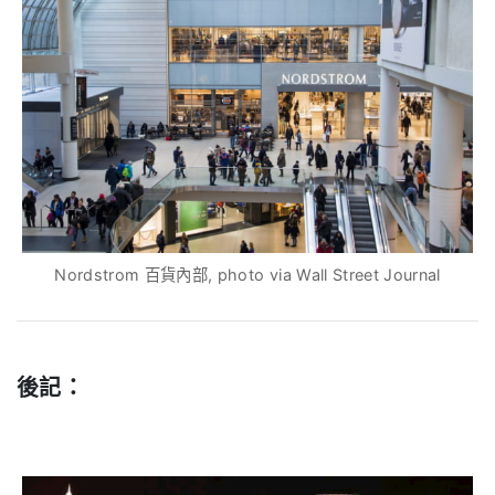
Nordstrom 百貨內部, photo via Wall Street Journal
.
後記：