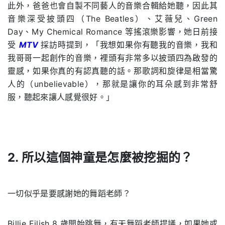
此外，爸爸也會自製不同藝人的音樂合輯給她聽，因此其
音樂深受披頭四（The Beatles）、艾薇兒、Green
Day、My Chemical Romance 等搖滾樂影響，她日前接
受
MTV
採訪時提到，「我想如果你有聽我的音樂，我和
我哥哥一起創作的音樂，裡頭有非常多以披頭四為啟發的
靈感，如果你真的有認真聽的話。那歌詞和旋律是相當驚
人的（unbelievable），那就是讓你的耳朵感到非常舒
服，聽起來讓人感覺很好。」
2. 所以這個神童是怎麼被挖掘的？
.
一切似乎是要感謝她的舞蹈老師？
Billie Eilish 8 歲開始跳舞，有天舞蹈老師提議，如果她或