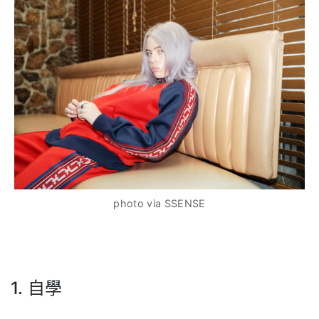
photo via SSENSE
1. 自學
.