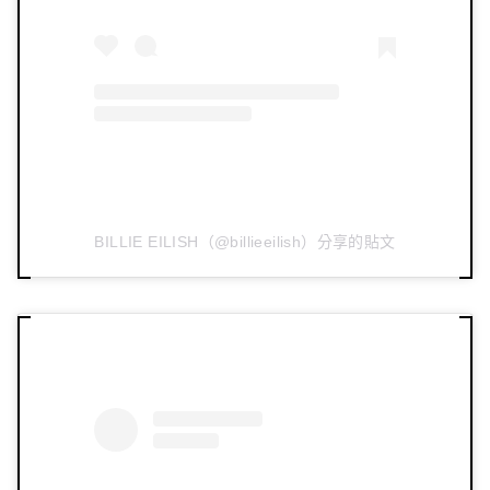
BILLIE EILISH（@billieeilish）分享的貼文