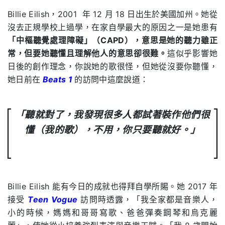
Billie Eilish，2001 年 12 月 18 日出生於美國加州。她從
沒去正規學校上過學，在家自學最大的原因之一是她患有
「中樞聽覺處理障礙」（CAPD），意思是她的聽力雖正
常，但要她聽懂且理解他人的意思卻很難。
這似乎影響她
日後的創作理念，你說她的歌很怪，但她從沒要你聽懂，
她日前在
Beats 1
的訪問中這麼說道：
「聽就對了，我發現很多人都試著裝作他們很
懂（我的歌），不用，你只要聽就好。」
Billie Eilish 能有今日的成就也得拜自學所賜。她 2017 年
接受
Teen Vogue
訪問時透露，「我全家都是音樂人，
小的時候，媽媽和哥哥寫歌、爸爸彈奏鋼琴和烏克麗