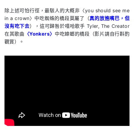
除上述可怕行徑，最駭人的大概非〈you should see me
in a crown〉中吃蜘蛛的橋段莫屬了（
真的放進嘴巴，但
沒有吃下去
），這可歸咎於嘻哈歌手 Tyler, The Creator
在其歌曲
〈Yonkers〉
中吃蟑螂的橋段（影片請自行斟酌
觀賞）。
.