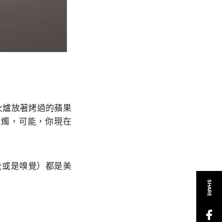
火爐放著
烤過的蘋果
蠟燭，可能，你現在
覺或是嗅覺）都是美
SHARE