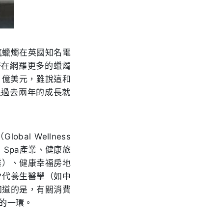
氛蠟燭在英國知名電
著在網羅更多的蠟燭
1
億美元，雖說這和
是過去兩年的成長就
（
Global Wellness
：
Spa
產業、健康旅
業）、健康幸福房地
替代養生醫學（如中
知道的是，有關消費
中的一環。