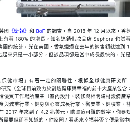
英國
《衛報》
和
BoF
的調查，自
2018
年
12
月以來，香
上有著
180%
的增長，知名連鎖化妝品店
Sephora
也試
集團的統計，光在美國，香氛蠟燭在去年的銷售額就達到
比起來只是一小部分，但該品項卻是當中成長最快的，光
人保健市場」有著一定的關聯性，根據全球健康研究所
的研究（全球目前致力於創造健康與幸福的前十大產業包含
造優質工作場所產業（室內設計、裝修與相關建材設備產
食與減重行業、健身與心靈成長行業、醫美業、健檢業、
在
2017
年來到了
4.2
兆美元，瞧瞧這可觀的數字，你要
所需要但卻不知道的，你家聞 / 看起來幸福與否？便是當