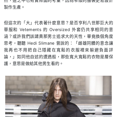
然，這之中也有實際面的考量，因為窄版的服裝更易設計
製作生產。
但這次的「大」代表著什麼意思？是否亨利八世那巨大的
華服和 Vetements 的 Oversized 外套仍共享相同的意
涵？或許我們該譴責那男士追求大的天性，畢竟換個角度
思考，聽聽 Hedi Slimane 曾說的：「雌雄同體的意念讓
我再也不用把自己隱藏在寬鬆的衣服裡來躲避負面評
論，」如同他自述的遭遇般，那些寬大寬鬆的衣物是層保
護，意思是做給其他男生看的。