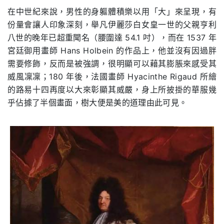
在中世紀來說，男性的身軀體積樂以用「大」來呈現，有
份量會讓人印象深刻，舉凡伊麗莎白女皇一世的父親亨利
八世的晚年已超重聞名（腰圍達 54.1 吋），而在 1537 年
宮廷御用畫師 Hans Holbein 的作品上，他並沒有因過胖
需要修飾，反而是被強調，很明顯可以藉其膨脹來感受其
威風凜凜；180 年後，法國畫師 Hyacinthe Rigaud 所繪
的路易十四再度以大來彰顯其威嚴，身上所披掛的華服幾
乎佔據了半個畫面，樹大便是美的道理由此可見。