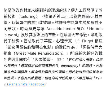
倘是你的身材並未達到這般理想的話？縫人工匠發明了剪
裁技術（tailoring），這鬼斧神工可以為你修飾身材曲
線，有著彈性的羊毛能被織入進許多布料當中並塑形成不
同形狀，時尚歷史學家 Anne Hollander 曾以「Heroes
in wool」反映其服飾上的革新，在法國大革命後，羊毛取
代了絲綢，西裝取代了華服，心理學家 J.C. Flugel 稱這
「拋棄明顯裝飾和明亮色彩」的階段作為：「男性時尚大
揚棄（Great Male Renunciation）」所謂越大越好的鐵
則也因此開始有了因果循環。
（註：「男性時尚大揚棄」指出
的是男性主體與時尚如何隨著現代性（modernity）的崛起，去除
過多色彩與裝飾，邁向簡約與秩序的過程。男性時尚當然依舊有裝
飾性質，依舊有細節變遷，但邁向現代性的男人不再是路易十四。
via
Paris Shih’s Facebook
）