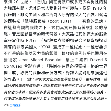
來到 20 世紀，「體積」則在男裝中或多或少與男性的勢
力強弱有關，尤其是當人受到社會打壓時，像是 1940 年
代晚期，非裔美國人和墨西哥人所穿的過大的西裝和鬆垮
的西裝褲「阻特服套装（zoot suits）」，有趣的是說，
在這些高調的服裝之下，它們其實已擁有著很壯碩的身
軀，若是回顧當時的時代背景，大家雖把其他寬大的服飾
拿來當作時下流行，但詮釋這衣服的卻是公民選舉權遭到
剝奪的非裔美國人，XXXL 變成了一種假象，一種想要卻
不可得的裝飾以及力量的彰顯，這樣的案例似乎也通用在
藝術家 Jean Michel Basquiat 身上？猶如 Dazed &
Confused 曾形容道：「時尚在這個必須獨樹一格的世界
裡，成了必備的武器和表演方式，好讓人能夠用來描述他
的作品。」
（註：研究次文化的歷史學家坦尼莎・福特認為，這
樣的服飾潮流是偶然的，因為當時許多孩子的家境並不允許他們購
買合適的衣褲，因此許多家長會到舊貨店裡去買衣服導致不合身。
然後這股潮流便隨著黑人爵士音樂家走訪全國各地演出而蔓延開。
via
mplus
）