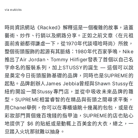
via eukicks
時尚資訊網站《Racked》解釋這是一個複雜的故事，涵蓋
藝術、炒作、行銷以及網路分享。正如之前文章〈在元祖
面前肯爺都得謙虛一下，從1970年代談嘻哈時尚〉所敘，
整個街頭服飾的起源有其脈絡：1980年代百家爭鳴，Nike
推出了Air Jordan、Tommy Hilfiger發表了首個以自己名
字命名的服裝系列，加上STUSSY的誕生 — 這個可以說
是奠定今日街頭服飾基礎的品牌，同時也是SUPREME的
起點。品牌創辦人James Jebbia曾經與Shawn Stussy在
紐約開設一間Stussy專門店，並從中吸收未來品牌的雛
型。SUPREME相當睿智的在精品與街頭之間尋求平衡，
用Chanel舉例，你可以在專櫃遠眺十幾萬的包包，或是在
彩妝部門買個幾百塊錢的指甲油，SUPREME的店也貼心
地提供了
$
6 的貼紙或是動輒上百美金的大衣，總之，一
旦踏入火坑那就難以抽身。