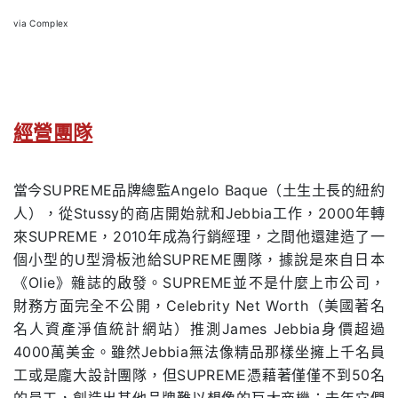
via
Complex
經營團隊
當今SUPREME品牌總監Angelo Baque（土生土長的紐約
人），從Stussy的商店開始就和Jebbia工作，2000年轉
來SUPREME，2010年成為行銷經理，之間他還建造了一
個小型的U型滑板池給SUPREME團隊，據說是來自日本
《Olie》雜誌的啟發。SUPREME並不是什麼上市公司，
財務方面完全不公開，Celebrity Net Worth（美國著名
名人資產淨值統計網站）推測James Jebbia身價超過
4000萬美金。雖然Jebbia無法像精品那樣坐擁上千名員
工或是龐大設計團隊，但SUPREME憑藉著僅僅不到50名
的員工，創造出其他品牌難以想像的巨大商機；去年它們