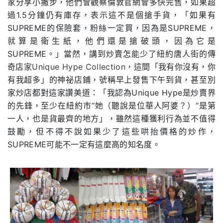
家分享小撇步，他們會觀察倫敦官網會多快完售，如果超
過1.5分鐘仍有庫存，表示這不是個搶手貨，「如果有
SUPREME的保險套，粉絲一定買，因為是SUPREME，
就算是衛生紙，他們還是搶破頭，因為它是
SUPREME。」當然，講到炒賣怎能少了紐約唐人街的傳
奇店
家Unique Hype Collection，這
間「我有你沒有，你
有我超多」的神祕店鋪，號稱早上發售下午到貨，甚至別
家炒店都對這家讚美道：「我認為Unique Hype是炒賣界
的先鋒，至少在紐約市“她（聽說是位華人阿婆？）”是第
一人，也是貨最齊的地方」，雖然這種獲利行為並不值得
鼓勵，但不得不說如果少了這些哄抬價格的炒作，
SUPREME可能不一定有這麼高的知名度。