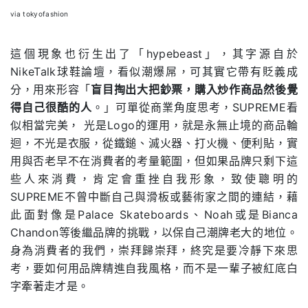
via tokyofashion
這個現象也衍生出了「hypebeast」，其字源自
於
NikeTalk球鞋論壇，看似潮爆屌
，
可其實它帶有貶義成
分，用來形容「
盲目掏出大把鈔票，購入炒作商品然後覺
得自己很酷的人
。」可單從商業角度思考，SUPREME看
似相當完美，
光是Logo的運用，就是永無止境的商品輪
迴
，
不光是衣服，從鐵鎚、滅火器、打火機、便利貼，實
用與否老早不在消費者的考量範圍，但如果品牌只剩下這
些人來消費，肯定會重挫自我形象，致使聰明的
SUPREME不曾中斷自己與滑板或藝術家之間的連結，藉
此面對像是Palace Skateboards、Noah或是Bianca
Chandon等後繼品牌的挑戰，以保自己潮牌老大的地位。
身為消費者的我們，崇拜歸崇拜，終究是要冷靜下來思
考，要如何用品牌精進自我風格，而不是一輩子被紅底白
字牽著走才是。