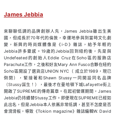
James Jebbia
來聊聊低調的品牌創辦人先，James Jebbia雖出生美
國，但成長於70年代的倫敦，幸運地參與到當時文化劇
變，新興的時尚媒體像是《i-D》雜誌，給予年輕的
Jebbia許多靈感。19歲的Jebbia回到紐約後，先是與
Undefeated的創始人Eddie Cruz在Soho區的服飾店
Parachute工作，之後和好友Mary Ann Fusco合夥在紐約
Soho區開設了選貨店UNION NYC（
成立於
1989，現已
倒閉），緊接著和Shawn Stussy一同開設同名品牌
（Stussy誕生！）
，最後才在曼哈頓下城Lafayette街上
開啟了SUPREME的傳奇篇章。在起初營運期間，James
Jebbia仍持續替Stussy工作。即便現在SUPREME已經如
此出名，但是Jebbia本人依舊非常低調，甚至不怎麼是否
會滑滑板，導致《Tokion magazine》雜誌編輯W. David