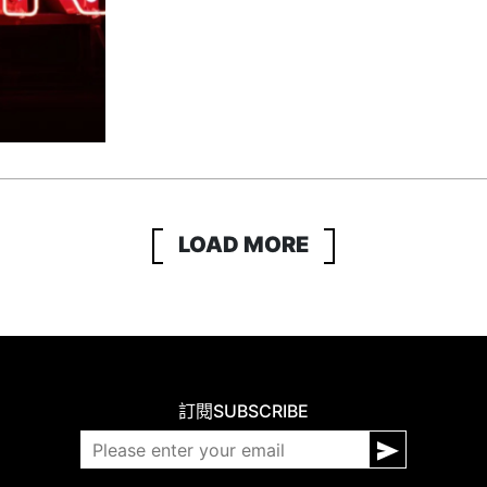
LOAD MORE
訂閱
SUBSCRIBE