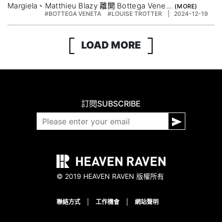
Margiela、Matthieu Blazy 離開 Bottega Vene...
#BOTTEGA VENETA
#LOUISE TROTTER
2024-12-19
LOAD MORE
訂閱
SUBSCRIBE
© 2019 HEAVEN RAVEN 版權所有
聯絡方式
工作機會
網站聲明