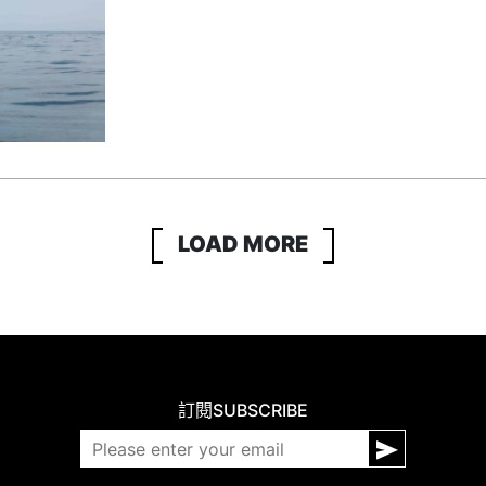
LOAD MORE
訂閱
SUBSCRIBE