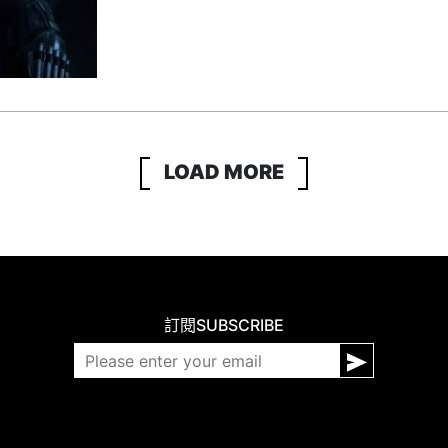
LOAD MORE
訂閱
SUBSCRIBE