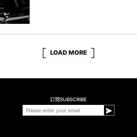
LOAD MORE
訂閱
SUBSCRIBE