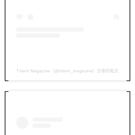
Tótem Magazine（@totem_magazine）分享的貼文