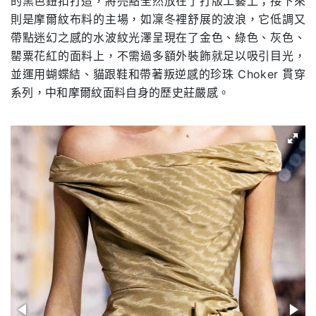
的黑色鈕扣打造，將亮點全然放在了打版工藝上；接下來
則是摩爾紋布料的主場，如凜冬裡舒展的波浪，它低調又
帶點迷幻之感的水波紋光澤呈現在了金色、綠色、灰色、
罌粟花紅的面料上，不需過多額外裝飾就足以吸引目光，
並運用蝴蝶結、貓跟鞋和帶著叛逆感的珍珠 Choker 貫穿
系列，中和摩爾紋面料自身的歷史莊嚴感。