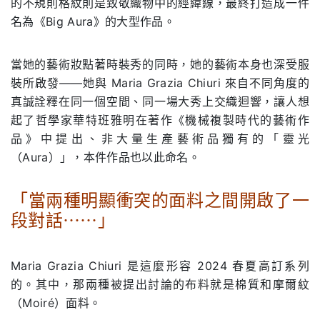
的不規則格紋則是致敬織物中的經緯線，最終打造成一件
名為《Big Aura》的大型作品。
當她的藝術妝點著時裝秀的同時，她的藝術本身也深受服
裝所啟發——她與 Maria Grazia Chiuri 來自不同角度的
真誠詮釋在同一個空間、同一場大秀上交織迴響，讓人想
起了哲學家華特班雅明在著作《機械複製時代的藝術作
品》中提出、非大量生產藝術品獨有的「靈光
（Aura）」，本件作品也以此命名。
「當兩種明顯衝突的面料之間開啟了一
段對話⋯⋯」
.
Maria Grazia Chiuri 是這麼形容 2024 春夏高訂系列
的。其中，那兩種被提出討論的布料就是棉質和摩爾紋
（Moiré）面料。