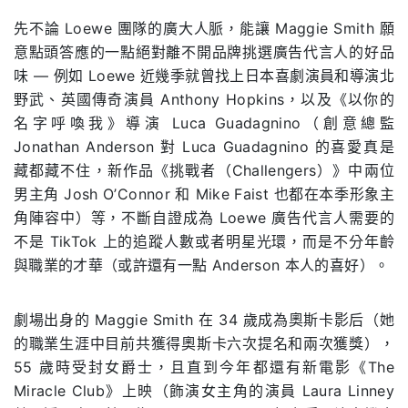
先不論 Loewe 團隊的廣大人脈，能讓 Maggie Smith 願
意點頭答應的一點絕對離不開品牌挑選廣告代言人的好品
味 — 例如 Loewe 近幾季就曾找上日本喜劇演員和導演北
野武、英國傳奇演員 Anthony Hopkins，以及《以你的
名字呼喚我》導演 Luca Guadagnino（創意總監
Jonathan Anderson 對 Luca Guadagnino 的喜愛真是
藏都藏不住，新作品《挑戰者（Challengers）》中兩位
男主角 Josh O’Connor 和 Mike Faist 也都在本季形象主
角陣容中）等，不斷自證成為 Loewe 廣告代言人需要的
不是 TikTok 上的追蹤人數或者明星光環，而是不分年齡
與職業的才華（或許還有一點 Anderson 本人的喜好）。
劇場出身的 Maggie Smith 在 34 歲成為奧斯卡影后（她
的職業生涯中目前共獲得奧斯卡六次提名和兩次獲獎），
55 歲時受封女爵士，且直到今年都還有新電影《The
Miracle Club》上映（飾演女主角的演員 Laura Linney