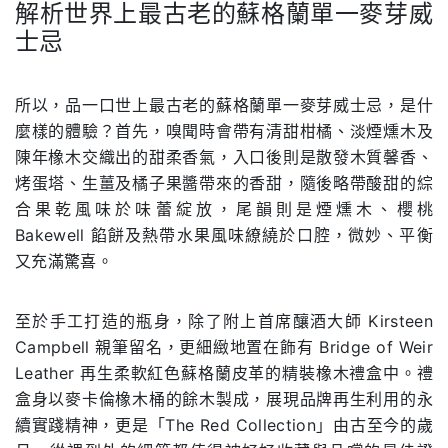
解析世界上最古老的蘇格蘭單一麥芽威
士忌
.
所以，品一口世上最古老的蘇格蘭單一麥芽威士忌，是什
麼樣的體驗？首先，嗅聞時會帶有清甜柑橘、淡煙燻木及
陳年橡木交織出的甜柔香氣，入口後則是散發木質馨香、
烤蛋塔、生薑及橘子果醬帶來的香甜，隨後略帶酸甜的綜
合果乾風味於味蕾綻放，尾韻則是煙燻木、櫻桃
Bakewell 餡餅及熱帶水果風味繚繞於口腔，微妙、平衡
又充滿驚喜。
至於手工打造的瓶身，除了附上首席釀酒大師 Kirsteen
Campbell 親筆留名，更細緻地置在飾有 Bridge of Weir
Leather 再生柔軟紅色蘇格蘭皮革的精裝橡木禮盒中。禮
盒身以麥卡倫橡木桶的餘木製成，展現品牌再生利用的永
續實踐精神，更是「The Red Collection」由古至今的歲