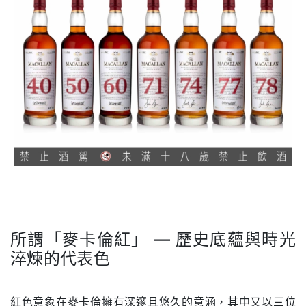
所謂「麥卡倫紅」 — 歷史底蘊與時光
淬煉的代表色
.
紅色意象在麥卡倫擁有深邃且悠久的意涵，其中又以三位