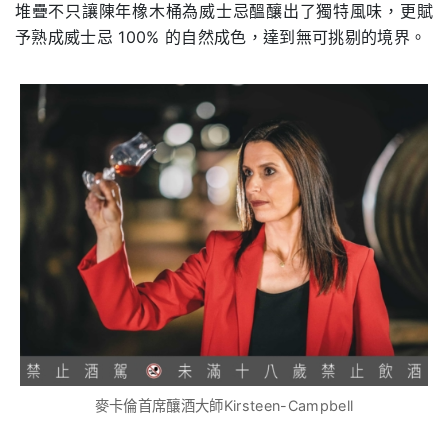
堆疊不只讓陳年橡木桶為威士忌醞釀出了獨特風味，更賦
予熟成威士忌 100% 的自然成色，達到無可挑剔的境界。
麥卡倫首席釀酒大師Kirsteen-Campbell