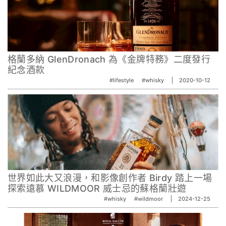
格蘭多納 GlenDronach 為《金牌特務》二度發行
紀念酒款
#lifestyle
#whisky
2020-10-12
世界如此大又浪漫，和影像創作者 Birdy 踏上一場
探索遠慕 WILDMOOR 威士忌的蘇格蘭壯遊
#whisky
#wildmoor
2024-12-25